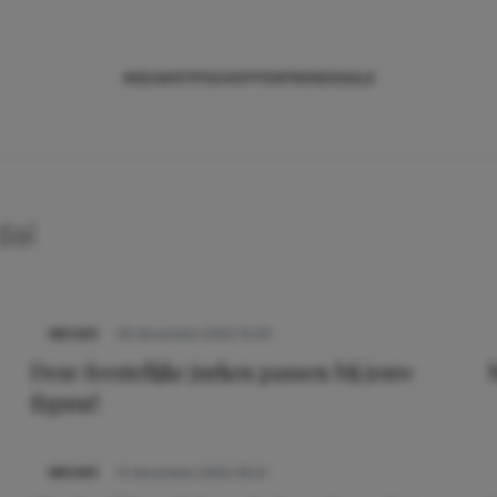
NIEUWS
TIPS
SHOPPEN
TRENDS
SALE
dal
NIEUWS
30 december 2022 10:33
Deze feestelijke jurken passen bij jouw
figuur!
NIEUWS
15 december 2022 09:31