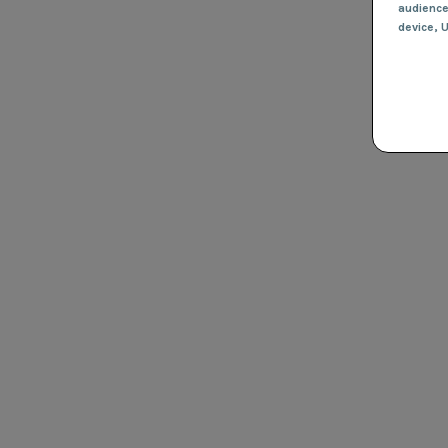
audienc
device
, 