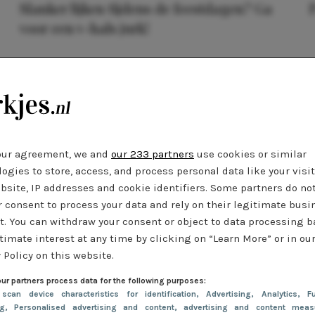
Slanker lijken tijdens de feestdagen? Ga
voor een v-hals jurk!
SHOPPEN
27 november 2022 09:06
Comfortabele én stijlvolle jurken voor
thuis!
our agreement, we and
our 233 partners
use cookies or similar
TIPS
2 november 2022 09:29
ogies to store, access, and process personal data like your visi
Musthaves: chique winterjurken
bsite, IP addresses and cookie identifiers. Some partners do no
r consent to process your data and rely on their legitimate busi
t. You can withdraw your consent or object to data processing 
timate interest at any time by clicking on “Learn More” or in ou
 Policy on this website.
VOLGENDE
ur partners process data for the following purposes:
 scan device characteristics for identification
, Advertising
, Analytics
, Fu
ng
, Personalised advertising and content, advertising and content meas