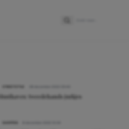
Zoeken
Zoek naar:
STREETSTYLE
28 december 2022 09:40
Musthaves: tweedehands jurkjes
SHOPPEN
8 december 2022 10:04