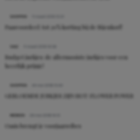
SHOPPEN
11 maart 2019 15:01
Paasvoordeel: tot 20% korting bij de Bijenkorf!
SALE
11 maart 2019 14:56
Budget jurkjes: de allermooiste jurkjes voor een
heerlijk prijsje!
SHOPPEN
24 mei 2018 15:43
GEBLOEMDE JURKJES ZIJN HOT: FLOWER POWER
MERKEN
29 mei 2018 14:13
Oasis brengt je voorjaarsvibes