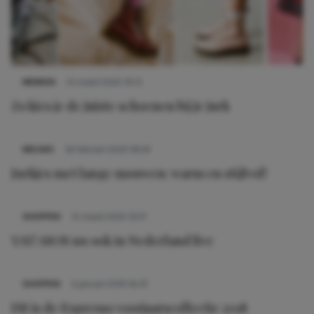
MERKEN
12 maart 2025 19:15
Zo kies je de juiste schoenen bij je jurk
NIEUWS
16 februari 2022 18:24
Jurkjes met lange mouwen: warm en stijlvol!
SHOPPEN
12 maart 2025 19:17
YAY! ASOS nu ook in Nederland live
SHOPPEN
3 januari 2019 16:37
Dit is de Expresso voorjaarscollectie 2018