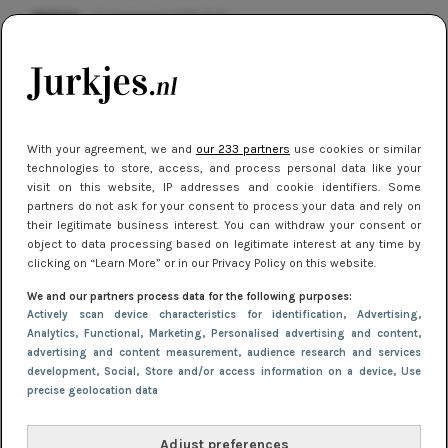
MERKEN
12 september 2016 17:51
Merk in de spotlight: Warehouse
With your agreement, we and
our 233 partners
use cookies or similar
technologies to store, access, and process personal data like your
visit on this website, IP addresses and cookie identifiers. Some
partners do not ask for your consent to process your data and rely on
their legitimate business interest. You can withdraw your consent or
object to data processing based on legitimate interest at any time by
clicking on “Learn More” or in our Privacy Policy on this website.
We and our partners process data for the following purposes:
Actively scan device characteristics for identification
, Advertising
,
Analytics
, Functional
, Marketing
, Personalised advertising and content,
MERKEN
4 maart 2019 16:13
advertising and content measurement, audience research and services
development
, Social
, Store and/or access information on a device
, Use
Merk in de spotlight: DEPT
precise geolocation data
Adjust preferences