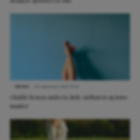
draag je sportief en chic
NIEUWS
30 september 2025 13:59
Gladde benen onder je jurk: ontharen op jouw
manier
Meest gelezen