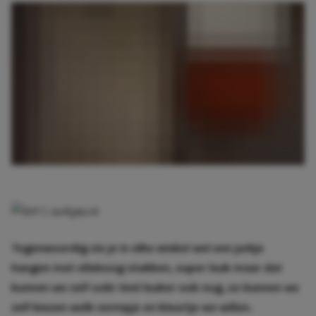
Tegenwoordig zie je in elke winkel wel een jurkje
hangen met elleboog stukken, super leuk maar dat
kunnen we zelf ook! Veel leuker ook nog, zo kunnen we
zelf kiezen welk vormpje en kleurtje we willen.