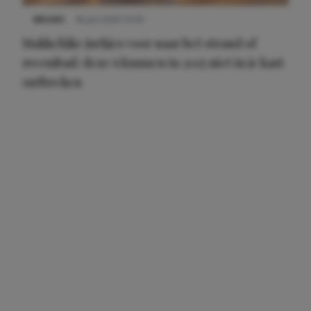
NIEUWS
16 juni 2025 13:20
Makkelijke jurkjes voor naar het strand of
zwembad: deze 6 kunnen in 2025 niet in je kast
ontbreken