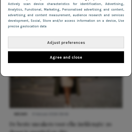
DIY: transparante clutch
Actively scan device characteristics for identification
, Advertising
,
Analytics
, Functional
, Marketing
, Personalised advertising and content,
advertising and content measurement, audience research and services
development
, Social
, Store and/or access information on a device
, Use
precise geolocation data
Adjust preferences
Agree and close
NIEUWS
9 februari 2026 08:46
De beste sneakers voor elke jurklengte: zo