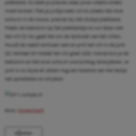
plakband. Zo weet je precies waar jouw creatie straks
moet komen. Trek je jurkje weer uit en plaats het stuk
schuim in de mouw, precies bij het stukje plakband.
Plaats de bakvorm op het plakbandje en vul deze met
het vilt (1). Nu gaat het om de techniek van het vilten.
Houdt de naald verticaal vast en prik het vilt in de jurk
(2). Herhaal dit totdat het vilt glad is(3). Hierna kun je de
bakvorm en het stuk schuim voorzichtig verwijderen. Je
jurk is nu bijna af, alleen nog een kwestie van het hartje
nat sprenkelen en strijken!
Bron:
Honestlywtf
Delen