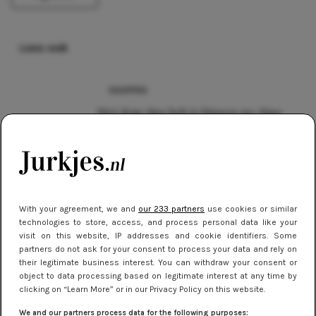
Lees ook
SHOPPEN
Met deze tips heb je binnen no-time
zomerproof benen
DIY
DIY: maak je eigen festivaljurkje
With your agreement, we and
our 233 partners
use cookies or similar
technologies to store, access, and process personal data like your
DIY
visit on this website, IP addresses and cookie identifiers. Some
Blote rug? Zó verstop je dus je beha!
partners do not ask for your consent to process your data and rely on
(DIY)
their legitimate business interest. You can withdraw your consent or
object to data processing based on legitimate interest at any time by
clicking on “Learn More” or in our Privacy Policy on this website.
DIY
We and our partners process data for the following purposes: