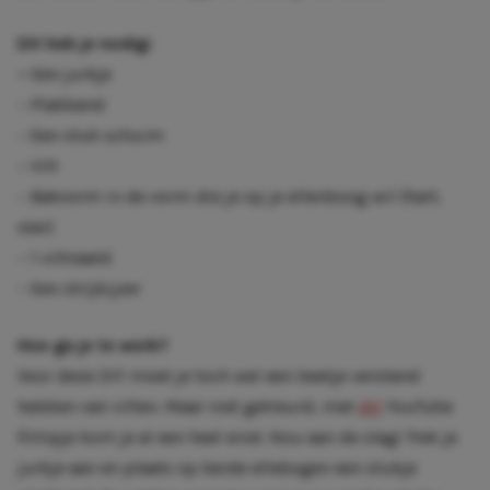
Dit heb je nodig:
–
Een jurkje
– Plakband
– Een stuk schuim
– Vilt
– Bakvorm in de vorm die je op je ellenboog wil (hart,
ster)
– 1 viltnaald
– Een strijkijzer
Hoe ga je te werk?
Voor deze DIY moet je toch wel een beetje verstand
hebben van vilten. Maar niet getreurd, met
dit
YouTube
filmpje kom je al een heel eind. Nou aan de slag! Trek je
jurkje aan en plaats op beide ellebogen een stukje