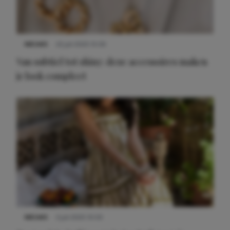
NIEUWS
22 juli 2025 15:59
Van subtiel tot shiny: deze accessoires maken
je look compleet
Meest gelezen
NIEUWS
3 juli 2025 10:03