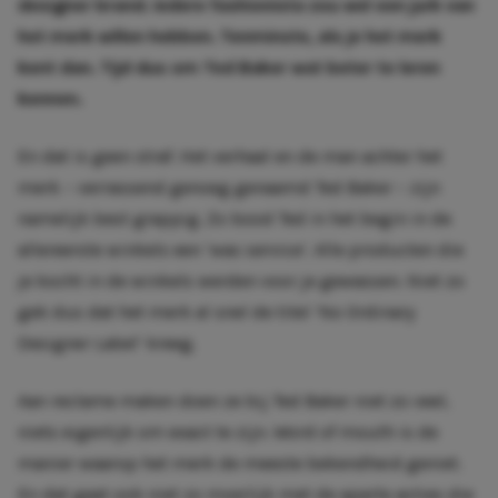
designer brand. Iedere fashionista zou wel een jurk van
het merk willen hebben. Tenminste, als je het merk
kent dan. Tijd dus om Ted Baker wat beter te leren
kennen.
En dat is geen straf. Het verhaal en de man achter het
merk – verrassend genoeg genaamd Ted Baker – zijn
namelijk best grappig. Zo bood Ted in het begin in de
allereerste winkels een ‘was service’. Alle producten die
je kocht in de winkels werden voor je gewassen. Niet zo
gek dus dat het merk al snel de titel ‘No Ordinary
Designer Label’ kreeg.
Aan reclame maken doen ze bij Ted Baker niet zo veel,
niets eigenlijk om exact te zijn. Word of mouth is de
manier waarop het merk de meeste bekendheid geniet.
En dat gaat ook niet zo moeilijk met de aparte acties die