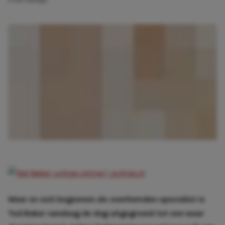
2 min. leestijd
Waar ze ooit begonnen als overhemden specialist is
Ted Baker
vandaag de dag uitgegroeid tot een waar