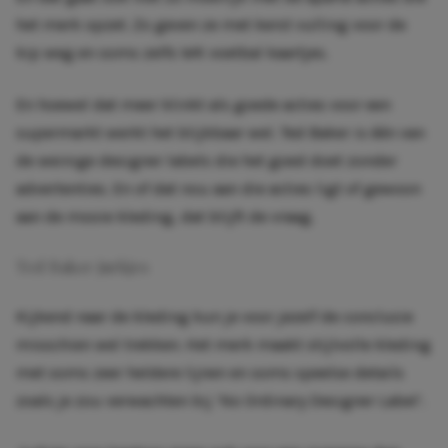
het merk opzet. Zo geven ze met kerst vulling voor de
kip weg en soms zelfs WK voetbal kaartjes.
En hoewel dat meer klinkt als goede acties voor een
supermarkt werkt het blijkbaar wel. Ted Baker is één van
de weinige designer labels die het goed doet zonder
advertenties. En of dat nou aan die acties ligt of gewoon
aan de mooie kleding, dat blijft de vraag.
Ted Baker jurkjes
Kijkend naar de kleding kun je voor jezelf de conclusie
misschien wel trekken. Het merk maakt stijlvolle kleding
met soms zeer heldere lijnen en soms speelse details
zoals je zou verwachten bij ‘No Ordinary Designer Label’.