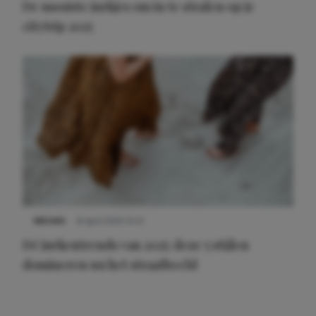
De mooiste jurkjes om in te stralen op je
citytrip 2025
NIEUWS
8 april 2025 15:51
Dé jurkentrends van 2025: deze 5 stijlen
domineren nu het straatbeeld