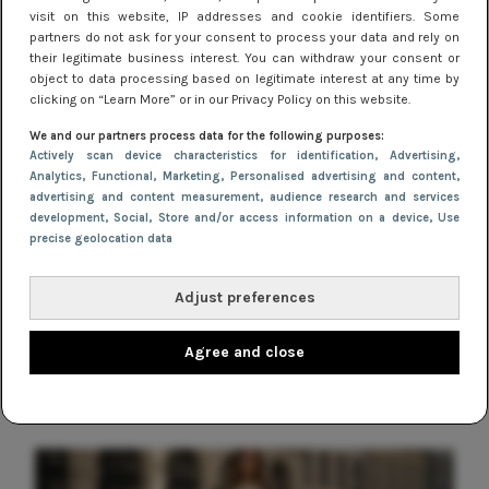
visit on this website, IP addresses and cookie identifiers. Some
partners do not ask for your consent to process your data and rely on
MERKEN
their legitimate business interest. You can withdraw your consent or
object to data processing based on legitimate interest at any time by
Zo kies je de juiste schoenen bij je jurk
clicking on “Learn More” or in our Privacy Policy on this website.
We and our partners process data for the following purposes:
NIEUWS
Actively scan device characteristics for identification
, Advertising
,
Analytics
, Functional
, Marketing
, Personalised advertising and content,
Jurkjes met lange mouwen: warm en
advertising and content measurement, audience research and services
stijlvol!
development
, Social
, Store and/or access information on a device
, Use
precise geolocation data
SHOPPEN
YAY! ASOS nu ook in Nederland live
Adjust preferences
Agree and close