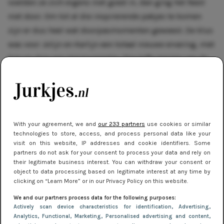
voelden ze zich ergens niet goed in, dan ging het feest
niet door. Om tot al die inspirerende pakjes te komen
zijn er dus heel wat doorpasmomenten geweest. De klus
was voor Jolijn en Karlijn een totaal nieuwe ervaring, met
hier en daar een leermomentje: ‘Die toffe laarzen van de
receptiedames, die zie je dus helaas niet op tv, als ze
alleen maar achter de balie zitten…’
Delen
With your agreement, we and
our 233 partners
use cookies or similar
technologies to store, access, and process personal data like your
visit on this website, IP addresses and cookie identifiers. Some
partners do not ask for your consent to process your data and rely on
Fashion Planet
H&m
Televisie
their legitimate business interest. You can withdraw your consent or
object to data processing based on legitimate interest at any time by
clicking on “Learn More” or in our Privacy Policy on this website.
Lees ook
We and our partners process data for the following purposes:
Actively scan device characteristics for identification
, Advertising
,
Analytics
, Functional
, Marketing
, Personalised advertising and content,
NIEUWS