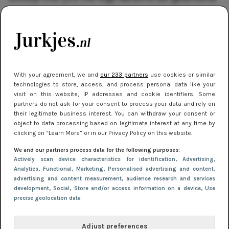
blazer. Of kies voor een gele, gebreide maxi-jurk en
combineer die met een oversized trenchcoat in camel
voor een high-fashion uitstraling met een knipoog naar
de seventies.
With your agreement, we and
our 233 partners
use cookies or similar
Ook op kantoor kun je deze trend moeiteloos dragen:
technologies to store, access, and process personal data like your
visit on this website, IP addresses and cookie identifiers. Some
kies voor een chique, okergele wollen jurk en combineer
partners do not ask for your consent to process your data and rely on
met subtiele nude-pumps en een minimalistische leren
their legitimate business interest. You can withdraw your consent or
object to data processing based on legitimate interest at any time by
tas. Voor een informelere look zijn oversized
clicking on “Learn More” or in our Privacy Policy on this website.
sweaterjurken in knalkleuren dé uitkomst; comfortabel
We and our partners process data for the following purposes:
én supertrendy.
Actively scan device characteristics for identification
, Advertising
,
Analytics
, Functional
, Marketing
, Personalised advertising and content,
advertising and content measurement, audience research and services
Of je nu kiest voor een subtiele touch of helemaal voor
development
, Social
, Store and/or access information on a device
, Use
kleur durft te gaan, met oranje en geel geef je deze
precise geolocation data
winter je garderobe gegarandeerd een boost. Zo wordt
zelfs de meest grijze dag nét dat beetje zonniger!
Adjust preferences