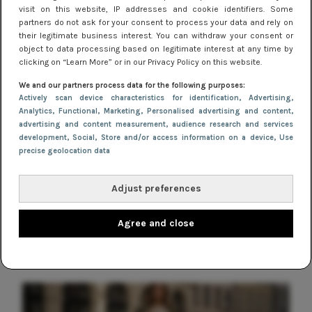
Denk groen, draag blauw met
visit on this website, IP addresses and cookie identifiers. Some
partners do not ask for your consent to process your data and rely on
Conscious Denim
their legitimate business interest. You can withdraw your consent or
object to data processing based on legitimate interest at any time by
NIEUWS
clicking on “Learn More” or in our Privacy Policy on this website.
De beste sneakers voor elke
We and our partners process data for the following purposes:
jurklengte: zo draag je sportief en
Actively scan device characteristics for identification
, Advertising
,
Analytics
, Functional
, Marketing
, Personalised advertising and content,
chic
advertising and content measurement, audience research and services
development
, Social
, Store and/or access information on a device
, Use
NIEUWS
precise geolocation data
Oranje & geel: de felgekleurde
winterjurken trend die je wilt dragen
Adjust preferences
Agree and close