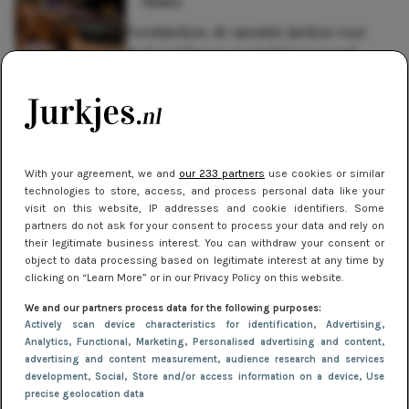
TRENDS
Feestjurken: de mooiste jurken voor
de Kerstdagen en Oudejaarsavond
EVENTS
Oktoberfest: wat is een dirndl jurkje?
(en casual alternatieven)
With your agreement, we and
our 233 partners
use cookies or similar
technologies to store, access, and process personal data like your
TRENDS
visit on this website, IP addresses and cookie identifiers. Some
partners do not ask for your consent to process your data and rely on
Festival jurken 2022: 10 tips voor de
their legitimate business interest. You can withdraw your consent or
perfecte look
object to data processing based on legitimate interest at any time by
clicking on “Learn More” or in our Privacy Policy on this website.
We and our partners process data for the following purposes:
Actively scan device characteristics for identification
, Advertising
,
Analytics
, Functional
, Marketing
, Personalised advertising and content,
advertising and content measurement, audience research and services
development
, Social
, Store and/or access information on a device
, Use
precise geolocation data