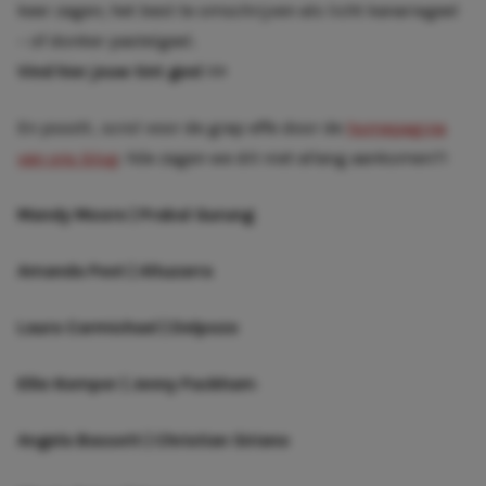
keer zagen; het best te omschrijven als licht kanariegeel
– of donker pastelgeel.
Vind hier jouw tint geel
>>
En pssstt.. scrol voor de grap effe door de
homepagina
van ons blog
: hóe zagen we dit niet allang aankomen?!
Mandy Moore | Prabal Gurung
Amanda Peet | Altuzarra
Laura Carmichael | Delpozo
Ellie Kemper | Jenny Packham
Angela Bassett | Christian Siriano