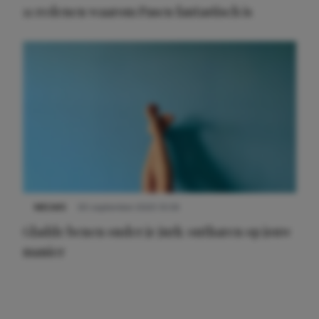
11 redenen waarom Pasen fantastisch is
NIEUWS
30 september 2025 13:59
Gladde benen onder je jurk: ontharen op jouw
manier