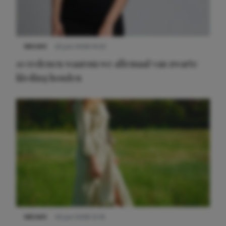
NIEUWS
22 juni 2026 14:22
10 redenen waarom we allemaal van zwarte
kleding houden
Meest gelezen
NIEUWS
22 juni 2026 15:19