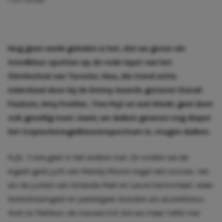
1 min. leestijd
Nog geen week geleden is het, dat we
groen
als
trendkleur spotten op de rode loper van het
filmfestival van Toronto
. Nou, die trend zette
inderdaad door bij de Emmy Awards gisteren (
Sarah
Paulson
,
Amy Poehler
,
Tina Fey
) en wat bleek:
geel
doet
ook gezellig mee! Jawel, we duiken gewoon nog dieper
het tropischevogelkleurenspectrum in. mogen duiken.
Kijk, ‘t ene geel is het andere niet. Zo vinden we de
eigeel-gele jurk van Mandy Moore nogal een succes, net
als de jurken van Amanda Peet en Laura Carmichael, waar
boterbloemgeel en pastelgeel dienden als accentkleur.
Niet zo flatteus: de nieuwe tint die we maar liefst vier