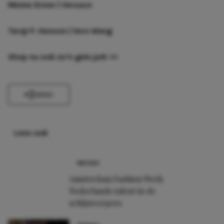
Minnie Driver | Versace
Taraji P. Henson | Vera Wang
Shop nu ook zo’n gele jurk
>>
Delen
Lees ook
NIEUWS
Amsterdam Fashion Week:
Nederlands talent in de
schijnwerpers