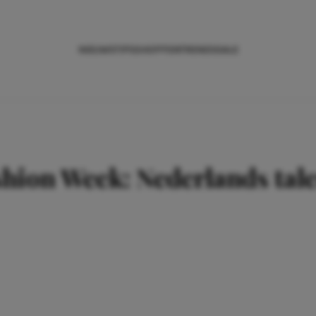
NIEUWS
TIPS
SHOPPEN
TRENDS
SALE
ion Week: Nederlands tale