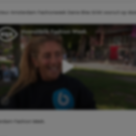
ecteur Amsterdam Fashionweek Danie Bles blikt vooruit op dez
erdam Fashion Week.