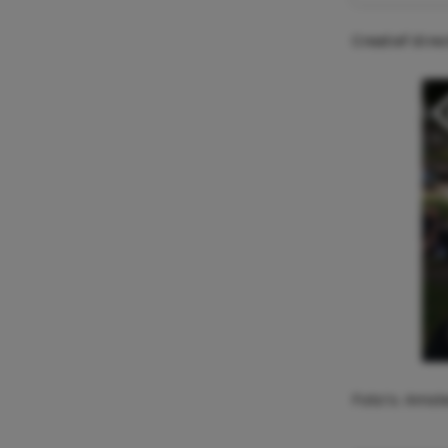
Creatief dir
Foto’s: Amst