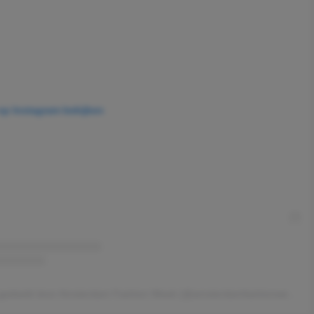
 op Instagram bekijken
Een bericht gedeeld door Amsterdam Fashion Week (@amsterdamfashionweek)