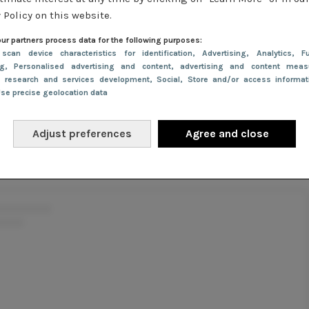
 Policy on this website.
l publiek.
ur partners process data for the following purposes:
 show wordt één ontwerper verkozen tot het meest veelbeloven
 scan device characteristics for identification
, Advertising
, Analytics
, Fu
ng
, Personalised advertising and content, advertising and content meas
e winnaar van vorig jaar, Yousra Razine Mahrah, presenteert v
e research and services development
, Social
, Store and/or access informa
 haar nieuwe collectie.
Use precise geolocation data
shion Week 2024 biedt een veelzijdig programma dat de dive
Adjust preferences
Agree and close
van Nederlandse mode in de schijnwerpers zet. Het is een niet 
or iedereen die geïnteresseerd is in mode en innovatie.