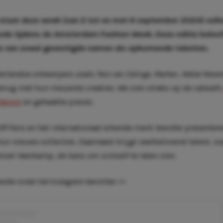
aat deze week (van 2 tot en met 6 september 2024) volled
de tijdens de Amsterdam Fashion Week. Deze editie beloof
x van zowel gevestigde namen als opkomende talenten.
erlandse ontwerpers zoals
Tess van Zalinge
,
Martan
,
Atelier Reser
erug met hun nieuwste creaties. We zien straks op de catwal
denim
en gehaakte pieces.
Off Paris
en het internationaal erkende merk
Wandler
presentere
n nieuwe collecties. Daarnaast krijgt veelbelovend talent, zo
zel Veerkamp, de kans om zichzelf te laten zien.
verder onder het Instagram-berichten >>