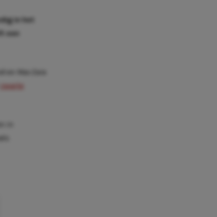
ig in het
t een
vé
en
Max Zara
k
zwarte
n in
als