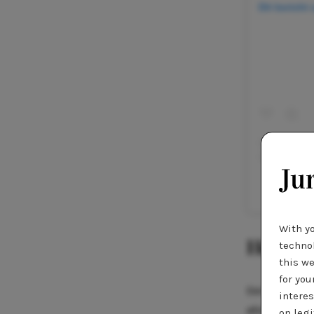
Dit bericht
Ee
With y
Hoogte
technol
this we
for you
Een van de h
interes
afstudeerder
on legi