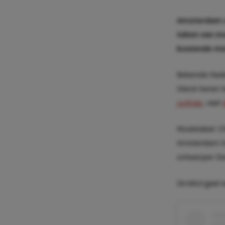
Amsterdam st
teken van mo
boeiende mi
Bekende Ned
Sterck
keren t
jurkjes
, veel
Modelabel
1/
Amsterdam hu
ontwerper Den
De tekst gaat 