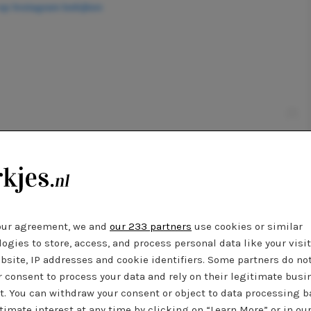
 op Instagram bekijken
n bericht gedeeld door Max Zara Sterck (@maxzarasterck)
our agreement, we and
our 233 partners
use cookies or similar
punten
ogies to store, access, and process personal data like your visi
bsite, IP addresses and cookie identifiers. Some partners do no
r consent to process your data and rely on their legitimate busi
oogtepunten van de week is de show van
Lichting
, waar de best
t. You can withdraw your consent or object to data processing 
s van de Nederlandse modeacademies hun werk tonen aan ee
timate interest at any time by clicking on “Learn More” or in ou