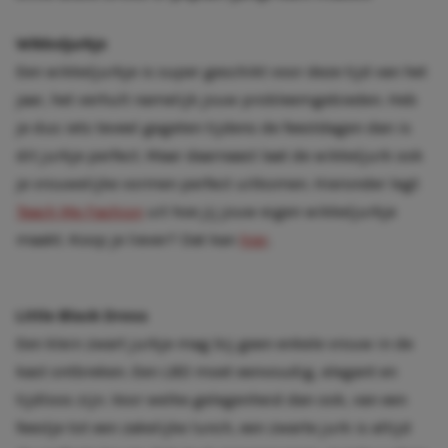
Wikkeljurkje
Een wikkeljurkje is super geschikt voor deze tijd van het
jaar, het verhult namelijk jouw probleemgebieden. Heb
je dus iets teveel gegeten tijdens de feestdagen dan is
dit jurkje perfect. Maar daarnaast laat de wikkeljurk ook
je vrouwelijke vormen perfect uitkomen. Hieronder legt
Teach Me Fashion
uit hoe jij jouw eigen wikkeljurkje
maakt. Koop je liever? Dat kan
hier
.
Little Black Dress
Een klein zwart jurkje mag bij geen enkele vrouw in de
kast ontbreken. Een LBD moet eenvoudig, elegant en
tijdloos zijn. Voor welke gelegenheid dan ook, van een
feestje tot een zakelijke lunch, een zwarte jurk is altijd