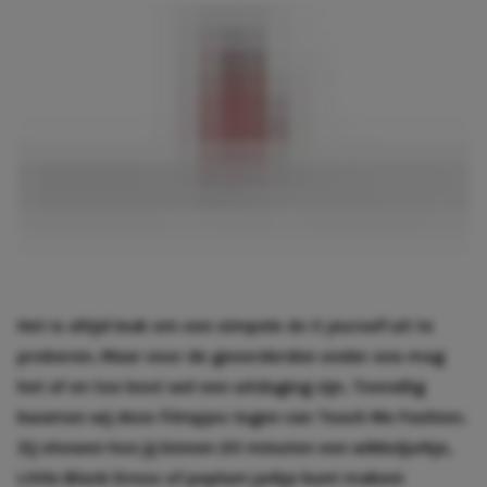
Het is altijd leuk om een simpele
do it yourself
uit te
proberen. Maar voor de gevorderden onder ons mag
het af en toe best wel een uitdaging zijn. Toevallig
kwamen wij deze filmpjes tegen van Teach Me Fashion.
Zij showen hoe jij binnen 20 minuten een wikkeljurkje,
Little Black Dress of peplum jurkje kunt maken!