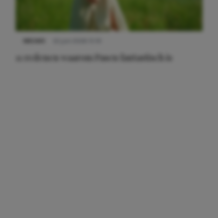
NIEUWS
22 juni 2026 15:19
11 redenen waarom Pasen fantastisch is