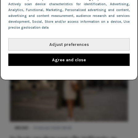
Actively scan device characteristics for identification
, Advertising
,
DIY: maak je eigen festivaljurkje
Analytics
, Functional
, Marketing
, Personalised advertising and content,
advertising and content measurement, audience research and services
development
, Social
, Store and/or access information on a device
, Use
precise geolocation data
Adjust preferences
Agree and close
NIEUWS
9 februari 2026 08:46