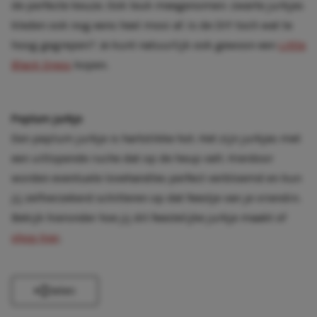
de perfecte keuze. Ook leuk meegenomen: zwarte jurkjes
kleden ook nog eens heel mooi af. Is de DIY toch wat te
hoog gegrepen? Je kunt natuurlijk ook gewoon een
Little
Black Dress
kopen.
Peplum jurkje
Een peplum jurkje is hartstikke hot. Het zijn jurkjes met
een uitlopende ruche dat op de heup valt. Hierdoor
worden eventuele lovehandles perfect verbloemd en kun
jij zelfverzekerd schitteren op dat feestje van je vriendin.
Bekijk hieronder hoe jij dit feestelijke jurkje maakt of
shop hier
.
Delen