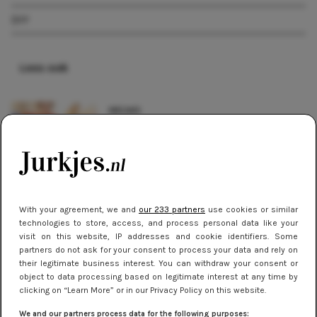
DIY
Lees ook
NIEUWS
Jurkjes vermaken voor de perfecte
pasvorm, zo pak je dat aan
DIY
DIY: transparante clutch
With your agreement, we and
our 233 partners
use cookies or similar
technologies to store, access, and process personal data like your
visit on this website, IP addresses and cookie identifiers. Some
SHOPPEN
partners do not ask for your consent to process your data and rely on
their legitimate business interest. You can withdraw your consent or
Met deze tips heb je binnen no-time
object to data processing based on legitimate interest at any time by
zomerproof benen
clicking on “Learn More” or in our Privacy Policy on this website.
We and our partners process data for the following purposes:
DIY