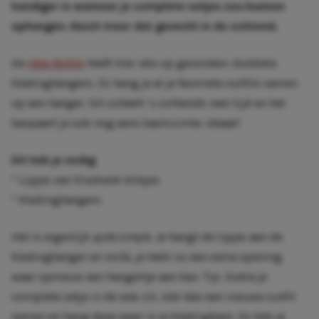
handiger is wanneer je complete setjes zou kunnen
ophangen. Nooit meer dat gevecht in de ochtend.
De
Idea Bottle
heeft hier iets op gevonden: dubbele
kledinghangers. Zo hang je al je favoriete outfits samen
op een hanger. Dit scheelt ’s ochtends veel tijd en het
bespaart je ook nog eens kastruimte. Ideaal!
Dit heb je nodig
* Lipjes van frisdrank blikjes
* Kledinghangers
Het is eigenlijk
quite simple
. Je hangt de lipjes aan de
kledinghanger en voilà, je hebt nu een extra opening
waar opnieuw een hangertje aan kan. Tip: Zodra je
complete setje in de was zit, stel dan een nieuwe outfit
samen en hang deze weer in je kledingkast. Zo heb je