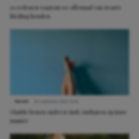
10 redenen waarom we allemaal van zwarte
kleding houden
Meest gelezen
NIEUWS
30 september 2025 13:59
Gladde benen onder je jurk: ontharen op jouw
manier