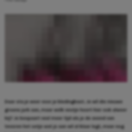
1 min. leestijd
Daar sta je weer voor je kledingkast. Je wil die nieuwe
groene jurk aan, maar welk vestje hoort hier ook alweer
bij? Je bespaart veel meer tijd als je de avond van
tevoren het setje wat je aan wil al klaar legt, maar nog