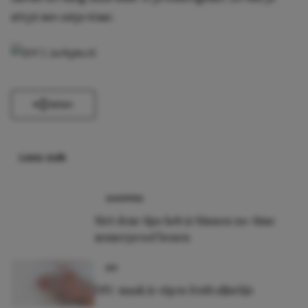
altijd een setje klaar.
Delen
Lees ook
SHOPPEN
Met deze tips heb je binnen no-time
zomerproof benen
DIY
DIY: maak je eigen festivaljurkje