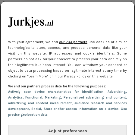
DIY
Blote rug? Zó verstop je dus je beha!
(DIY)
DIY
With your agreement, we and
our 233 partners
use cookies or similar
technologies to store, access, and process personal data like your
DIY: transparante clutch
visit on this website, IP addresses and cookie identifiers. Some
partners do not ask for your consent to process your data and rely on
their legitimate business interest. You can withdraw your consent or
object to data processing based on legitimate interest at any time by
clicking on “Learn More” or in our Privacy Policy on this website.
We and our partners process data for the following purposes:
Actively scan device characteristics for identification
, Advertising
,
Analytics
, Functional
, Marketing
, Personalised advertising and content,
advertising and content measurement, audience research and services
development
, Social
, Store and/or access information on a device
, Use
precise geolocation data
Adjust preferences