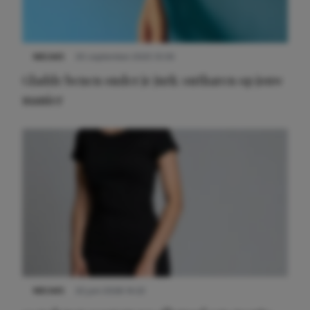
NIEUWS
30 september 2025 13:59
Gladde benen onder je jurk: ontharen op jouw
manier
NIEUWS
22 juni 2026 14:22