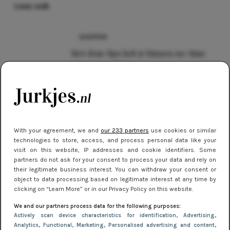
Lees ook
SHOPPEN
Met deze tips heb je binnen no-time
zomerproof benen
DIY
DIY: maak je eigen festivaljurkje
With your agreement, we and
our 233 partners
use cookies or similar
DIY
technologies to store, access, and process personal data like your
Blote rug? Zó verstop je dus je beha!
visit on this website, IP addresses and cookie identifiers. Some
partners do not ask for your consent to process your data and rely on
(DIY)
their legitimate business interest. You can withdraw your consent or
object to data processing based on legitimate interest at any time by
DIY
clicking on “Learn More” or in our Privacy Policy on this website.
DIY: transparante clutch
We and our partners process data for the following purposes:
Actively scan device characteristics for identification
, Advertising
,
Analytics
, Functional
, Marketing
, Personalised advertising and content,