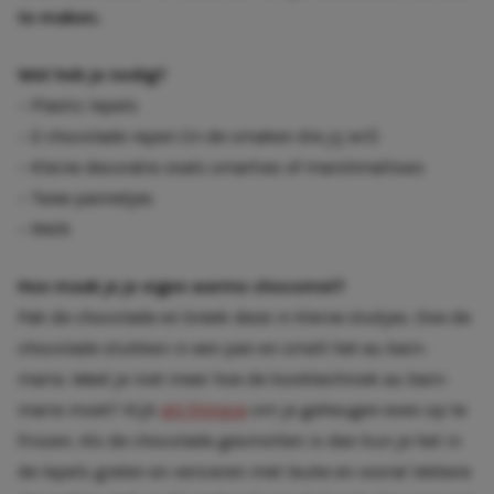
te maken.
Wat heb je nodig?
– Plastic lepels
– 2 chocolade repen (in de smaken die jij wil)
– Kleine decoratie zoals smarties of marshmallows
– Twee pannetjes
– Melk
Hoe maak je je eigen warme chocomel?
Pak de chocolade en breek deze in kleine stukjes. Doe de
chocolade stukken in een pan en smelt het au bain-
marie. Weet je niet meer hoe de kooktechniek au bain-
marie moet? Kijk
dit filmpje
om je geheugen even op te
frissen. Als de chocolade gesmolten is dan kun je het in
de lepels gieten en versieren met leuke en vooral lekkere