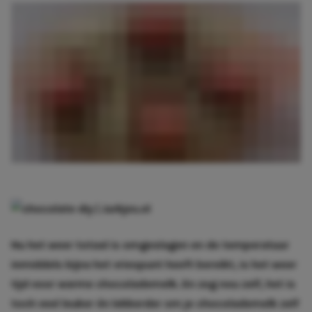
Nu het weer totaal is omgeslagen en de temperatuur
inmiddels bijna het vriespunt heeft bereikt, is het weer
tijd voor warme chocolademelk. En zeg nou zelf, het is
toch veel leuker én lekkerder om je chocolademelk zelf