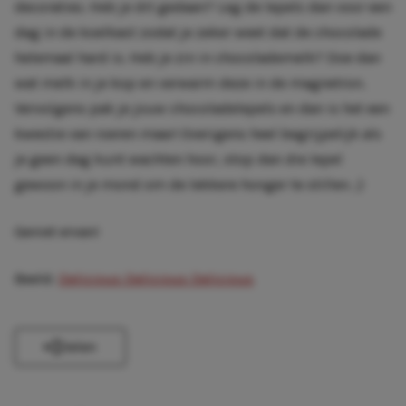
decoraties. Heb je dit gedaan? Leg de lepels dan voor een
dag in de koelkast zodat je zeker weet dat de chocolade
helemaal hard is. Heb je zin in chocolademelk? Doe dan
wat melk in je kop en verwarm deze in de magnetron.
Vervolgens pak je jouw chocoladelepels en dan is het een
kwestie van roeren maar! Overigens heel begrijpelijk als
je geen dag kunt wachten hoor, stop dan die lepel
gewoon in je mond om de lekkere honger te stillen. ;)
Geniet ervan!
Beeld:
Delicious Delicious Delicious
Delen