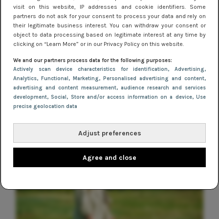
visit on this website, IP addresses and cookie identifiers. Some
partners do not ask for your consent to process your data and rely on
their legitimate business interest. You can withdraw your consent or
object to data processing based on legitimate interest at any time by
clicking on “Learn More” or in our Privacy Policy on this website.
We and our partners process data for the following purposes:
Actively scan device characteristics for identification
, Advertising
,
Analytics
, Functional
, Marketing
, Personalised advertising and content,
advertising and content measurement, audience research and services
development
, Social
, Store and/or access information on a device
, Use
precise geolocation data
NIEUWS
9 februari 2026 08:46
De beste sneakers voor elke jurklengte: zo
Adjust preferences
draag je sportief en chic
Agree and close