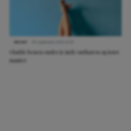
NIEUWS
30 september 2025 13:59
Gladde benen onder je jurk: ontharen op jouw
manier