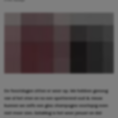
2 min. leestijd
De feestdagen zitten er weer op. We hebben genoeg
van al het eten en na een spetterend oud & nieuw
kunnen we zelfs een glas champagne voorlopig even
niet meer zien. Gelukkig is het weer januari en dat