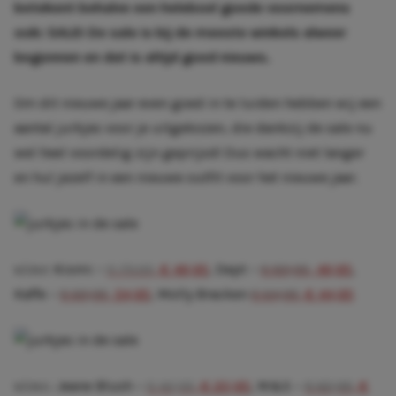
betekent behalve een heleboel goede voornemens
ook: SALE! De sale is bij de meeste winkels alweer
begonnen en dat is altijd goed nieuws.
Om dit nieuwe jaar even goed in te luiden hebben wij een
aantal jurkjes voor je uitgekozen, die dankzij de sale nu
wel heel voordelig zijn geprijsd! Dus wacht niet langer
en hul jezelf in een nieuwe outfit voor het nieuwe jaar.
v.l.n.r: Kiomi –
€ 79.95
, € 49,95
, Dept –
€ 89,95
, 49,95
,
Kaffe –
€ 69,95
, 54,95
, Molly Bracken
€ 64,95
, € 44,95
v.l.n.r.: Jeane Blush –
€ 42,95
, € 20,95
, M&S –
€ 62,95
, €