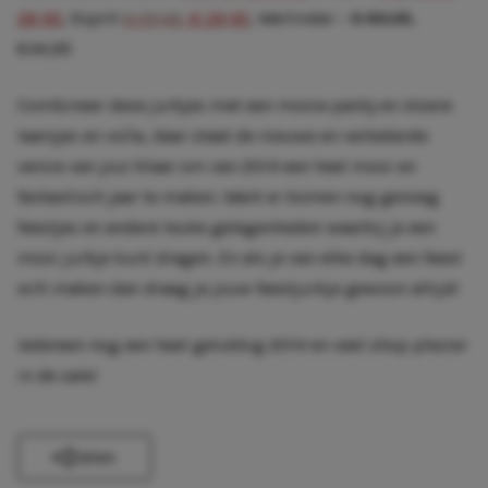
28,95
, Esprit
€ 79,95
, € 29,95
, Werlinder –
€ 89,95
,
€44,95
Combineer deze jurkjes met een mooie panty en stoere
laarsjes en voíla, daar staat de nieuwe en verbeterde
versie van jou! Klaar om van 2014 een heel mooi en
fantastisch jaar te maken. Want er komen nog genoeg
feestjes en andere leuke gelegenheden waarbij je een
mooi jurkje kunt dragen. En als je van elke dag een feest
wilt maken dan draag je jouw feestjurkje gewoon altijd!
Iedereen nog een heel gelukkig 2014 en veel shop plezier
in de sale!
Delen