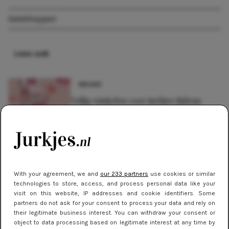
Sale
Shoppen
Lees ook
NIEUWS
Veilig winkelen voor jurkjes tijdens
Black Friday: zó bescherm je jezelf
SHOPPEN
Blue Monday: dit is waarom
shoptherapie werkt!
With your agreement, we and
our 233 partners
use cookies or similar
technologies to store, access, and process personal data like your
NIEUWS
visit on this website, IP addresses and cookie identifiers. Some
De beste sneakers voor elke
partners do not ask for your consent to process your data and rely on
their legitimate business interest. You can withdraw your consent or
jurklengte: zo draag je sportief en
object to data processing based on legitimate interest at any time by
chic