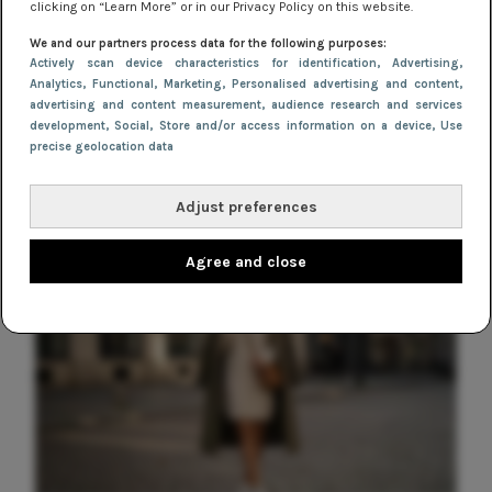
clicking on “Learn More” or in our Privacy Policy on this website.
We and our partners process data for the following purposes:
NIEUWS
Actively scan device characteristics for identification
, Advertising
,
Oranje & geel: de felgekleurde
Analytics
, Functional
, Marketing
, Personalised advertising and content,
advertising and content measurement, audience research and services
winterjurken trend die je wilt dragen
development
, Social
, Store and/or access information on a device
, Use
precise geolocation data
Adjust preferences
Agree and close