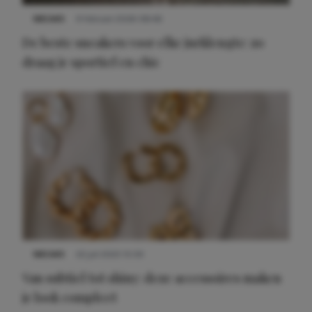
NIEUWS
9 februari 2026 08:46
De beste sneakers voor elke jurklengte: zo
draag je sportief en chic
NIEUWS
22 juli 2025 15:59
Van subtiel tot shiny: deze accessoires maken
je look compleet