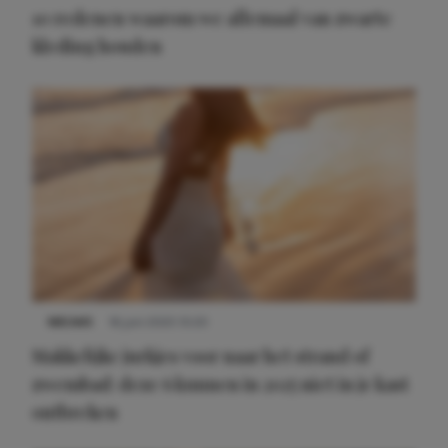
10 redenen waarom we allemaal van zwarte
kleding houden
Meest gelezen
NIEUWS
16 juni 2025 13:20
Makkelijke jurkjes voor naar het strand of
zwembad: deze 6 kunnen in 2025 niet in je kast
ontbreken