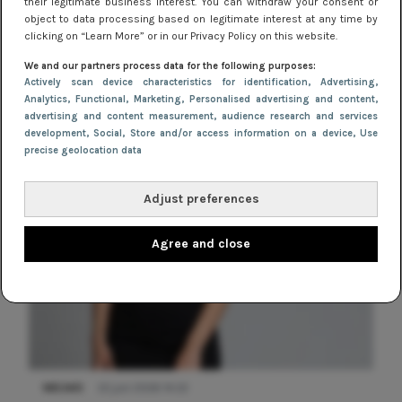
their legitimate business interest. You can withdraw your consent or
object to data processing based on legitimate interest at any time by
clicking on “Learn More” or in our Privacy Policy on this website.
We and our partners process data for the following purposes:
Actively scan device characteristics for identification
, Advertising
,
NIEUWS
9 februari 2026 08:46
Analytics
, Functional
, Marketing
, Personalised advertising and content,
De beste sneakers voor elke jurklengte: zo
advertising and content measurement, audience research and services
development
, Social
, Store and/or access information on a device
, Use
draag je sportief en chic
precise geolocation data
Adjust preferences
Agree and close
NIEUWS
22 juni 2026 14:22