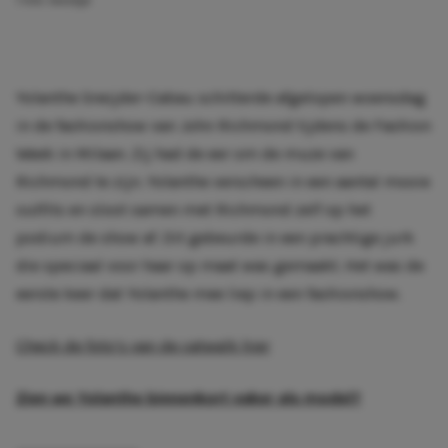
1 min. leestijd
Yolanthe Sneijder-Cabau schitterde afgelopen woensdag
in de fashionshow van John Richmond tijdens de Fashion
Week in Milaan. Zij had de eer om de muze van
Richmond te zijn. Yolanthe verscheen in een aantal mooie
outfits en sloot samen met Richmond zelf op het
podium de show af. Dit gebeurde in een prachtige jurk
die speciaal voor haar op maat was gemaakt. Het was de
eerste keer dat Yolanthe mee liep in een fashionshow.
Check de foto’s van de catwalk hier
Zien we Yolanthe binnenkort vaker als model?