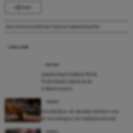
Delen
John Richmond
Milan Fashion Week
Yolanthe
Lees ook
NIEUWS
Amsterdam Fashion Week:
Nederlands talent in de
schijnwerpers
TRENDS
Feestjurken: de mooiste jurken voor
de Kerstdagen en Oudejaarsavond
EVENTS