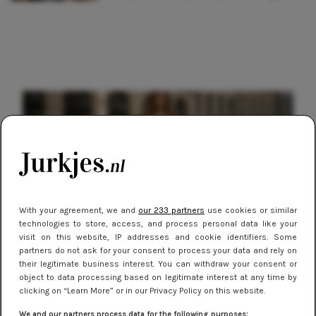
With your agreement, we and
our 233 partners
use cookies or similar
technologies to store, access, and process personal data like your
visit on this website, IP addresses and cookie identifiers. Some
partners do not ask for your consent to process your data and rely on
NIEUWS
9 februari 2026 08:46
their legitimate business interest. You can withdraw your consent or
De beste sneakers voor elke jurklengte: zo
object to data processing based on legitimate interest at any time by
clicking on “Learn More” or in our Privacy Policy on this website.
draag je sportief en chic
We and our partners process data for the following purposes: