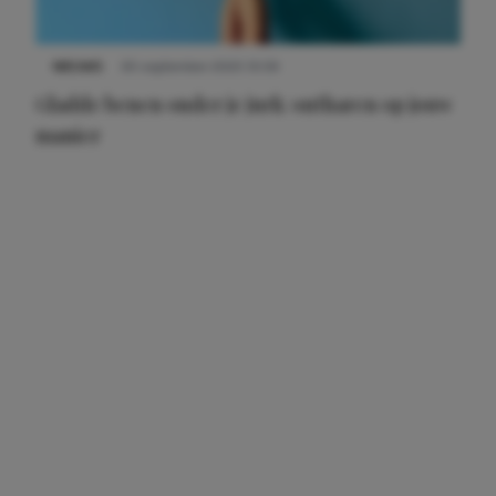
NIEUWS
30 september 2025 13:59
Gladde benen onder je jurk: ontharen op jouw
manier