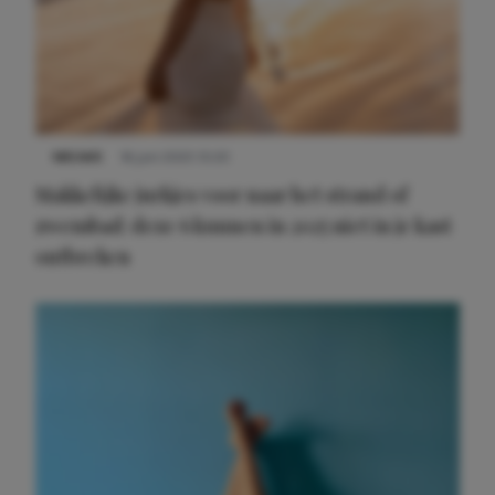
NIEUWS
16 juni 2025 13:20
Makkelijke jurkjes voor naar het strand of
zwembad: deze 6 kunnen in 2025 niet in je kast
ontbreken