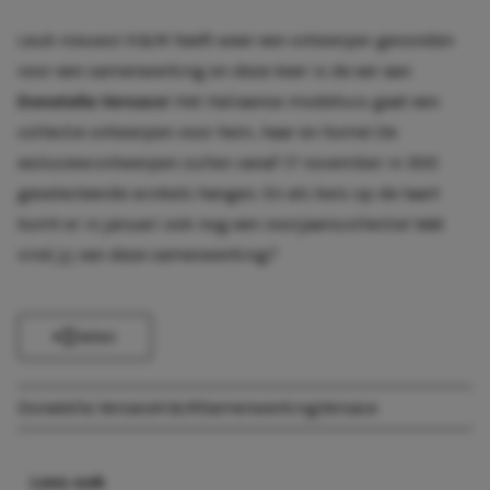
Leuk nieuws! H&M heeft weer een ontwerper gevonden
voor een samenwerking en deze keer is de eer aan
Donatella Versace
! Het Italiaanse modehuis gaat een
collectie ontwerpen voor hem, haar en home! De
exclusieve
ontwerpen zullen vanaf 17 november in 300
geselecteerde winkels hangen. En als kers op de taart
komt er in januari ook nog een voorjaarscollectie! Wat
vind jij van deze samenwerking?
Delen
Donatella Versace
H&m
Samenwerking
Versace
Lees ook