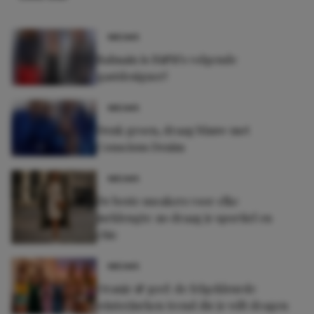
NIEUWS
Balmain is H&M's volgende
gastdesigner!
NIEUWS
Denk groen, draag blauw met
Conscious Denim
NIEUWS
De beste sneakers voor elke
jurklengte: zo draag je sportief en
chic
NIEUWS
Oranje & geel: de felgekleurde
winterjurken trend die je wilt dragen