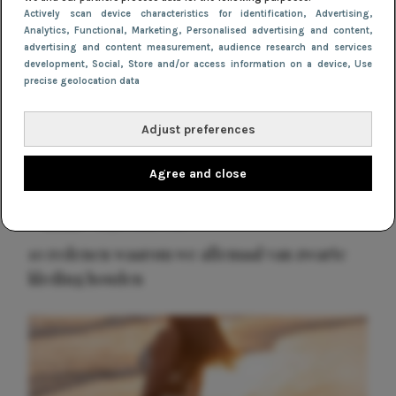
Actively scan device characteristics for identification
, Advertising
,
Analytics
, Functional
, Marketing
, Personalised advertising and content,
advertising and content measurement, audience research and services
development
, Social
, Store and/or access information on a device
, Use
precise geolocation data
Adjust preferences
Agree and close
NIEUWS
22 juni 2026 14:22
10 redenen waarom we allemaal van zwarte
kleding houden
Meest gelezen