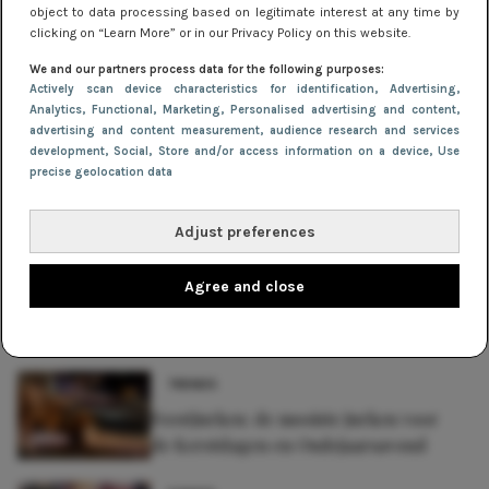
object to data processing based on legitimate interest at any time by
Zien we je daar?
clicking on “Learn More” or in our Privacy Policy on this website.
We and our partners process data for the following purposes:
Actively scan device characteristics for identification
, Advertising
,
Delen
Analytics
, Functional
, Marketing
, Personalised advertising and content,
advertising and content measurement, audience research and services
development
, Social
, Store and/or access information on a device
, Use
precise geolocation data
Lees ook
Adjust preferences
NIEUWS
Amsterdam Fashion Week:
Agree and close
Nederlands talent in de
schijnwerpers
TRENDS
Feestjurken: de mooiste jurken voor
de Kerstdagen en Oudejaarsavond