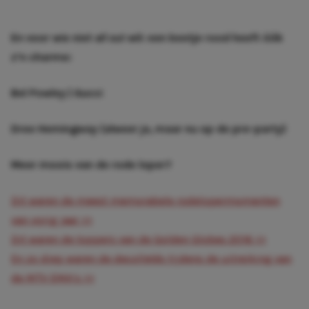
En voor wie niet
all out
wil: een beetje rood heeft óók
z’n charme:
Bel Powley | Gucci
Dree Hemingway (alweer ja, maar nu op de pre-party)
Meer moois van de rode loper?
Dit waren de meest memorabele rodelopermomenten
van vorig jaar >>
Dit waren de toppers van de Golden Globes 2016 >>
En zo diep waren de decolletés tijdens de uitreiking van
de MTV EMA’s >>