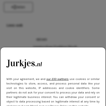
Delen
Lees ook
NIEUWS
Amsterdam Fashion Week:
Nederlands talent in de
schijnwerpers
TRENDS
Feestjurken: de mooiste jurken voor
With your agreement, we and
our 233 partners
use cookies or similar
de Kerstdagen en Oudejaarsavond
technologies to store, access, and process personal data like your
visit on this website, IP addresses and cookie identifiers. Some
partners do not ask for your consent to process your data and rely on
EVENTS
their legitimate business interest. You can withdraw your consent or
Oktoberfest: wat is een dirndl jurkje?
object to data processing based on legitimate interest at any time by