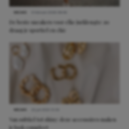
NIEUWS
9 februari 2026 08:46
De beste sneakers voor elke jurklengte: zo
draag je sportief en chic
NIEUWS
22 juli 2025 15:59
Van subtiel tot shiny: deze accessoires maken
je look compleet