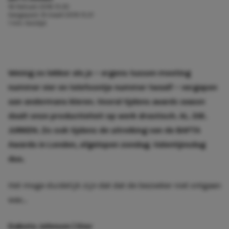
16 februari 2016 15:33
Aangepast:
8 maart 2019 15:21
1 min. leestijd
Weinig zo lekker als je – ergens tussen meeting
nummer vier en telefoontje nummer twaalf – vergapen
aan andermans kleren. Vooral tijdens
awards season
daalt onze productiviteit op werk drastisch. AL. DIE.
JURKEN. Zo ook tijdens de uitreiking van de BAFTA
Awards in Londen, afgelopen zondag. Valentijnsdag
dus.
Het moge duidelijk zijn dat dat de bezoeker niet ontgaan
was…
Dakota Johnson | Dior