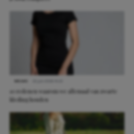
Meest gelezen
NIEUWS
22 juni 2026 14:22
10 redenen waarom we allemaal van zwarte
kleding houden