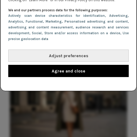
(en casual alternatieven)
clicking on “Learn More” or in our Privacy Policy on this website.
We and our partners process data for the following purposes:
Actively scan device characteristics for identification
, Advertising
,
TRENDS
Analytics
, Functional
, Marketing
, Personalised advertising and content,
Festival jurken 2022: 10 tips voor de
advertising and content measurement, audience research and services
development
, Social
, Store and/or access information on a device
, Use
perfecte look
precise geolocation data
Adjust preferences
Agree and close