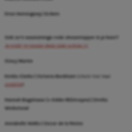
Dree Hemingway | Erdem
Ook zo’n waanzinnige rode showstopper in je kast?
Je vindt ‘m tussen deze rode jurkjes >>
Stacy Martin
Emilia Clarke | Victoria Beckham
(check hier haar
stylefile
!)
Hannah Bagshawe (+ Eddie REDmayne) | Emilia
Wickstead
Annabelle Wallis | Oscar de la Renta