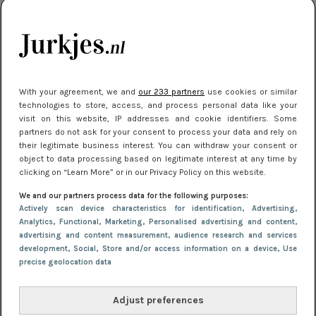
Delen
Lange Jurk
Maxi Dress
Maxi-Jurk
With your agreement, we and
our 233 partners
use cookies or similar
technologies to store, access, and process personal data like your
Lees ook
visit on this website, IP addresses and cookie identifiers. Some
partners do not ask for your consent to process your data and rely on
their legitimate business interest. You can withdraw your consent or
NIEUWS
object to data processing based on legitimate interest at any time by
Op vakantie naar Saoedi-Arabië? Dit
clicking on “Learn More” or in our Privacy Policy on this website.
zijn de 10 leukste maxi jurken
We and our partners process data for the following purposes:
Actively scan device characteristics for identification
, Advertising
,
Analytics
, Functional
, Marketing
, Personalised advertising and content,
STREETSTYLE
advertising and content measurement, audience research and services
development
, Social
, Store and/or access information on a device
, Use
Musthaves: oversized jurk
precise geolocation data
MERKEN
Adjust preferences
Zo kies je de juiste schoenen bij je jurk