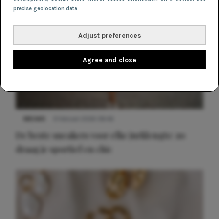
precise geolocation data
Adjust preferences
Agree and close
NIEUWS
9 februari 2026 08:46
De beste sneakers voor elke jurklengte: zo
draag je sportief en chic