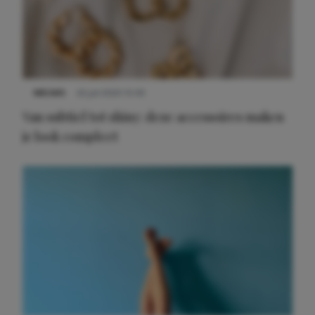
NIEUWS
22 juli 2025 15:59
Van subtiel tot shiny: deze accessoires maken
je look compleet
Meest gelezen