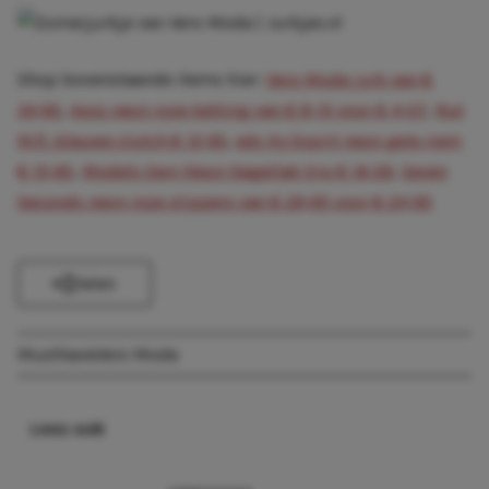
Shop bovenstaande items hier:
Vero Moda jurk van €
34,95
,
Asos neon roze ketting van € 8,15 voor € 4,07
,
Rut
M.fl. blauwe clutch € 12,95
,
edc by Esprit neon gele riem
€ 15,95
,
Models Own Neon Nagellak trio € 16,29
,
Seven
Seconds neon roze slippers van € 29,95 voor € 24,95
Delen
Musthave
Vero Moda
Lees ook