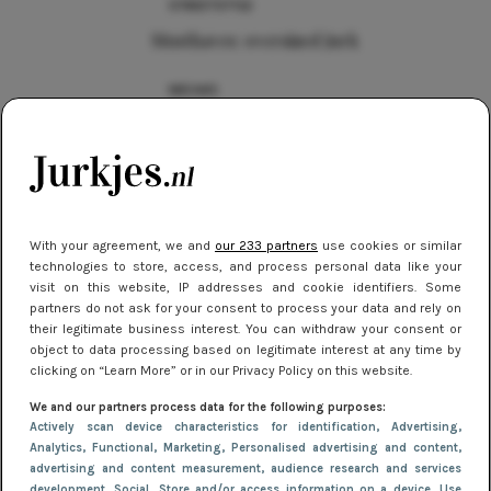
STREETSTYLE
Musthaves: oversized jurk
NIEUWS
Waarom een sweaterjurk onmisbaar is
TIPS
Zó draag je jurkjes met panty in de
herfst en winter
With your agreement, we and
our 233 partners
use cookies or similar
technologies to store, access, and process personal data like your
NIEUWS
visit on this website, IP addresses and cookie identifiers. Some
partners do not ask for your consent to process your data and rely on
7 jurkentrends die de lente van 2024
their legitimate business interest. You can withdraw your consent or
domineren
object to data processing based on legitimate interest at any time by
clicking on “Learn More” or in our Privacy Policy on this website.
We and our partners process data for the following purposes:
Actively scan device characteristics for identification
, Advertising
,
Analytics
, Functional
, Marketing
, Personalised advertising and content,
advertising and content measurement, audience research and services
development
, Social
, Store and/or access information on a device
, Use