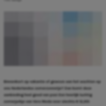
1 min. leestijd
Binnenkort op vakantie of gewoon aan het wachten op
ons Nederlandse zomerzonnetje? Dan komt deze
aanbieding heel goed van pas! Een heerlijk luchtig
zomerjurkje van Vero Moda voor slechts € 12,95!