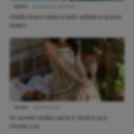
NIEUWS
30 september 2025 13:59
Gladde benen onder je jurk: ontharen op jouw
manier
NIEUWS
3 juli 2025 10:03
De mooiste jurkjes om in te stralen op je
citytrip 2025