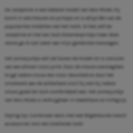
De Josephine is een bekend model van Vero Moda. Hij
komt in vele kleuren en printjes en is altijd één van de
populairste modellen van het merk. Ik heb zelf de
Josephine al met een leuk bloemenprintje maar deze
versie ga ik ook zeker aan mijn garderobe toevoegen.
Het zomerjurkje valt net boven de knieën en is voorzien
van een allover croco print. Door de mooie overslaghals
krijgt iedere vrouw een mooi decolleté en door het
smokwerk aan de achterkant sluit hij ook bij iedere
vrouw goed (en toch comfortabel) aan. Het zomerjurkje
van Vero Moda is verkrijgbaar in staalblauw en lichtgrijs.
Styling tip: Combineer eens met wat felgekleurde (neon)
accessoires voor een knallende look!