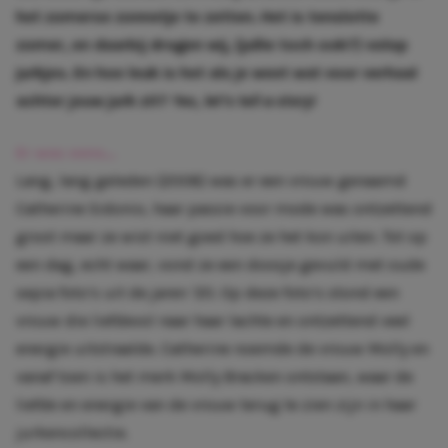
het zomerse zonnetje te zetten. Het is tenslotte
zomer, en daarbij dragen wij, (jullie toch ook?) volop
jurkjes. En hoe leuk is het als je weet wat voor verhaal
achter jouw jurk zit?
Yes, let’s tell a story!
Er was eens…
Lang, lang geleden (2008) was er een vrouw genaamd
Catherine Sidonio, haar passie voor mode was ontzettend
groot maar ze wist niet goed hoe ze het kon uiten. Tot op
een dag, echt waar, vond ze een doosje gevuld met oude
sepia foto’s uit de jaren ’20. Op deze foto’s stond een
vrouw die liefdevol naar haar lachte en ontzettend veel
energie uitstraalde. Catherine noemde de vrouw Molly en
vanaf toen is het merk Molly Bracken ontstaan, waar de
liefde en energie van de vrouw terug te zien zijn in haar
jurkencollectie.