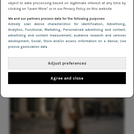
object to data processing based on legitimate interest at any time by
SHOPPEN
clicking on “Learn More” or in our Privacy Policy on this website.
YAY! ASOS nu ook in Nederland live
We and our partners process data for the following purposes:
Actively scan device characteristics for identification
, Advertising
,
SHOPPEN
Analytics
, Functional
, Marketing
, Personalised advertising and content,
Dit is de Expresso voorjaarscollectie
advertising and content measurement, audience research and services
development
, Social
, Store and/or access information on a device
, Use
2018
precise geolocation data
Adjust preferences
Agree and close