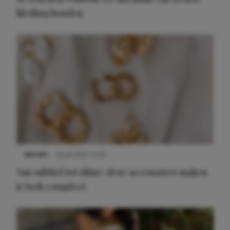
kleding houden
Meest gelezen
NIEUWS
22 juli 2025 15:59
Van subtiel tot shiny: deze accessoires maken
je look compleet