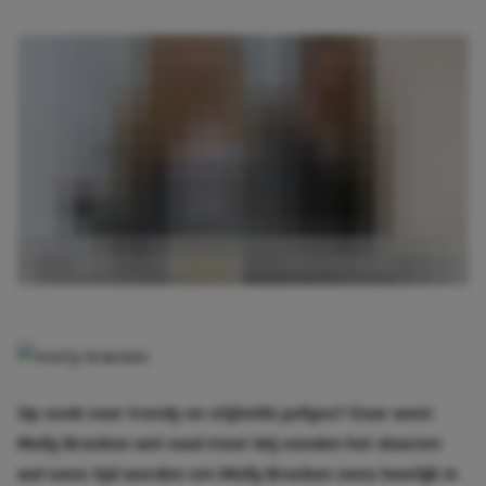
Op zoek naar trendy en stijlvolle jurkjes? Daar weet
Molly Bracken wel raad mee! Wij vonden het daarom
wel eens tijd worden om Molly Bracken eens heerlijk in