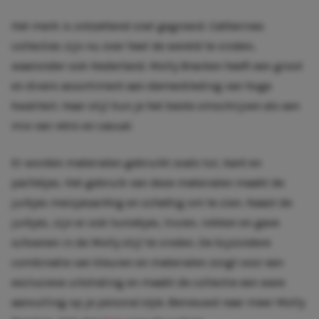
Het merk is ontzettend snel gegroeid. Catherines
collecties zijn nu over heel de wereld te vinden,
waaronder ook Nederland. Molly Bracken heeft een groot
en divers assortiment aan dameskleding van hoge
kwaliteit. Haar stijl kun je het beste omschrijven als een
mix van retro en casual.
Er worden materialen gebruikt zoals tul, kant en
pailletjes. Het gebruik van deze materialen maakt de
jurkjes meisjesachtig en schattig om te zien. Naast de
jurkjes, zijn er ook tuniekjes, truien, rokken en gave
schoenen in de Molly stijl te vinden. De bijzondere
combinatie van kleuren en materialen zorgt voor een
exclusieve uitstraling en maakt de collectie een ware
aanvulling op je
personal style
. Benieuwd naar meer Molly