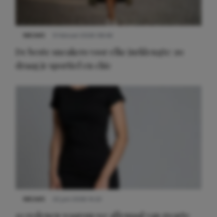
NIEUWS
9 februari 2026 08:46
De beste sneakers voor elke jurklengte: zo
draag je sportief en chic
NIEUWS
22 juni 2026 14:22
10 redenen waarom we allemaal van zwarte