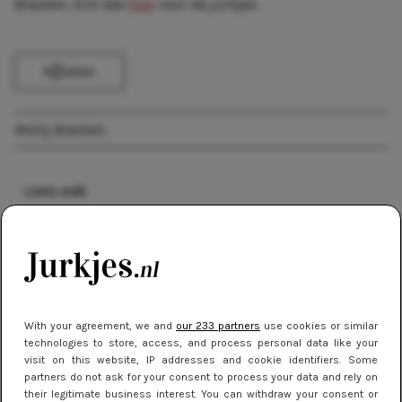
Bracken, klik dan
hier
voor de jurkjes.
Delen
Molly Bracken
Lees ook
MERKEN
Zo kies je de juiste schoenen bij je jurk
NIEUWS
With your agreement, we and
our 233 partners
use cookies or similar
technologies to store, access, and process personal data like your
Jurkjes met lange mouwen: warm en
visit on this website, IP addresses and cookie identifiers. Some
stijlvol!
partners do not ask for your consent to process your data and rely on
their legitimate business interest. You can withdraw your consent or