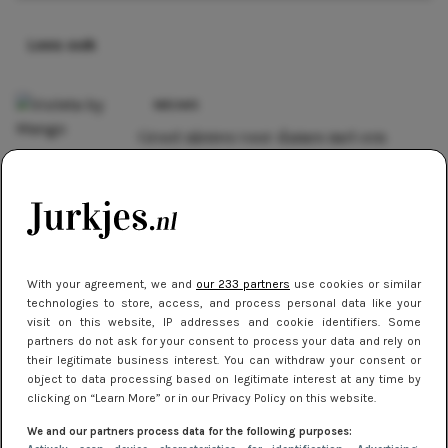
Lees ook
NIEUWS
Groot nieuws voor dames met een
maatje meer
MERKEN
Mango lookbook: de lente 2013
collectie
With your agreement, we and
our 233 partners
use cookies or similar
technologies to store, access, and process personal data like your
KORTINGSCODES
visit on this website, IP addresses and cookie identifiers. Some
12 redenen waarom we zo graag bij
partners do not ask for your consent to process your data and rely on
ASOS shoppen
their legitimate business interest. You can withdraw your consent or
object to data processing based on legitimate interest at any time by
clicking on “Learn More” or in our Privacy Policy on this website.
KORTINGSCODES
We and our partners process data for the following purposes:
Vandaag: tot 40% korting met de