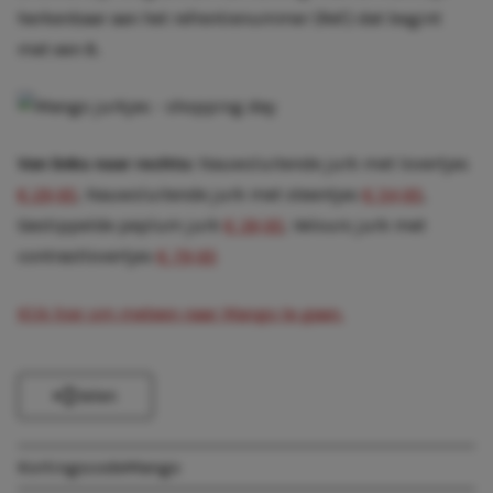
herkenbaar aan het refrentienummer (Ref.) dat begint
met een 8.
Van links naar rechts:
Nauwsluitende jurk met lovertjes
€ 29,95
, Nauwsluitende jurk met steentjes
€ 54,95
,
Gestippelde peplum jurk
€ 39,95
, Velours jurk met
contrastlovertjes
€ 79,95
Klik hier om meteen naar Mango te gaan.
Delen
Kortingscode
Mango