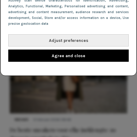
Actively scan device characteristics for identification
, Advertising
,
Vogue Online Shopping Night
Analytics
, Functional
, Marketing
, Personalised advertising and content,
advertising and content measurement, audience research and services
development
, Social
, Store and/or access information on a device
, Use
precise geolocation data
Adjust preferences
Agree and close
NIEUWS
9 februari 2026 08:46
De beste sneakers voor elke jurklengte: zo