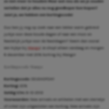
ze niet meer te houden! Maar wat nou als we je zouden
vertellen dat je alles nu nog goedkoper kon kopen?
Juist ja, we hebben een kortingscode!
Dus ben jij nog op zoek naar een lekker warm gebreid
jurkje voor deze koude dagen of naar een mooi en
feestelijk jurkje voor de feestdagen? Neem dan vooral
een kijkje bij
Mango
! Je shopt alleen vandaag en morgen
8 december met 20% korting bij Mango!
Kortingscode Mango
Kortingscode:
5EUSHOPDAY
Korting:
20%
Geldig t/m:
8-12-2012
Voorwaarden:
New arrivals en artikelen met een sterretje
of cirkel zijn uitgesloten van korting. New arrivals zijn