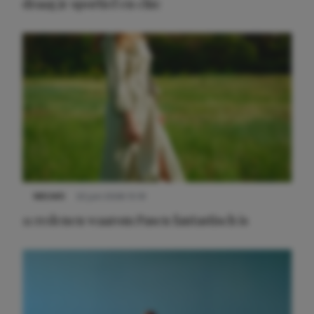
draag je sportief en chic
NIEUWS
22 juni 2026 15:19
11 redenen waarom Pasen fantastisch is
Meest gelezen