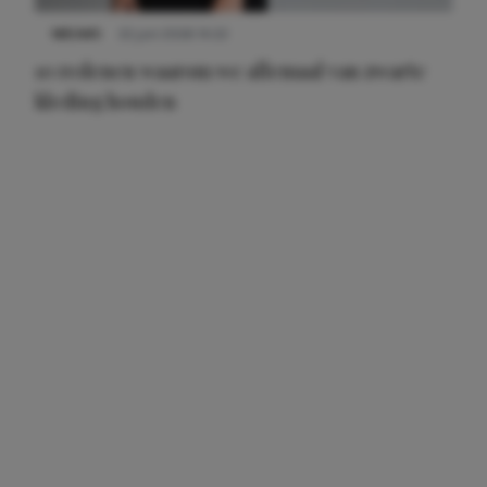
NIEUWS
22 juni 2026 14:22
10 redenen waarom we allemaal van zwarte
kleding houden