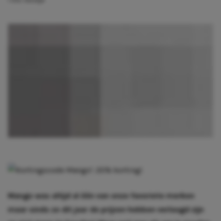
1 min. leestijd
Mango was altijd al één van onze favoriete merken
maar sinds ze dit jaar de prijzen hebben verlaagd zijn