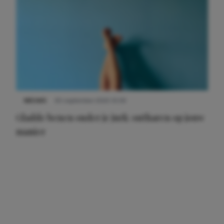
NIEUWS
30 september 2025 13:59
Gladde benen onder je jurk: ontharen op jouw
manier