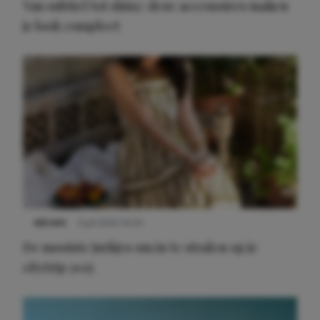
Van subtiel tot shiny: deze accessoires maken
je look compleet
Meest gelezen
NIEUWS
3 juli 2025 10:03
De mooiste jurkjes om in te stralen op je
citytrip 2025