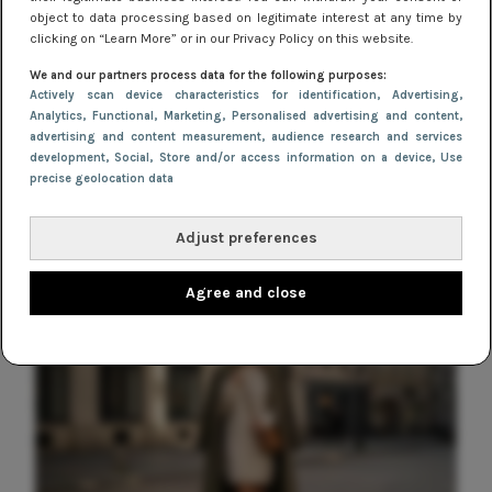
KORTINGSCODES
object to data processing based on legitimate interest at any time by
Kortingsweekend! Black Friday &
clicking on “Learn More” or in our Privacy Policy on this website.
Cyber Monday
We and our partners process data for the following purposes:
Actively scan device characteristics for identification
, Advertising
,
KORTINGSCODES
Analytics
, Functional
, Marketing
, Personalised advertising and content,
advertising and content measurement, audience research and services
Deze ASOS kortingscodes mag je niet
development
, Social
, Store and/or access information on a device
, Use
missen!
precise geolocation data
Adjust preferences
Agree and close