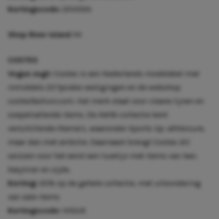
Kortingscode:
20VOSN
Shop River Island
>>
COSTES
Vogue zegt:
Costes is een Nederlands modelabel met
inmiddels 23 fysieke vestigingen en de webshop
costesfashion.com. Het merk staat voor cleane lijnen en
soepelvallende items. De AW16-collectie kent
verschillende thema’s, waaronder Sports Up: athleisure,
maar dan met ambitie. Daarnaast brengt Costes dit
seizoen voor het eerst een luxelijn met items van leer,
kasjmier en zijde.
Korting:
20% op de gehele collectie, met uitzondering
van sale-items
Kortingscode:
VOGUE