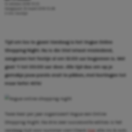
12 oktober 2016 13:55
Aangepast:
8 maart 2019 15:28
2 min. leestijd
Tijd om los te gaan! Vandaag is het Vogue Online
Shopping Night. Nu is die titel ietwat misleidend,
aangezien het festijn al om 12:00 uur begonnen is. Wel
gaat ‘t tot 00:00 uur door. Alle tijd dus om op je
gemakje jouw parels eruit te pikken, met kortingen tot
maar liefst 40%!
Twee keer per jaar organiseert Vogue een Online
Shopping Night. Na drie zeer succesvolle edities is het
vandaag tijd voor nummer vier! Check
hier
alle
ins & outs
.