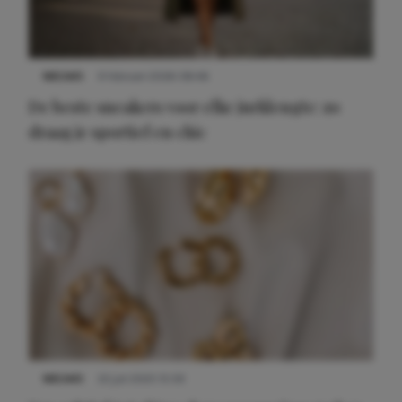
NIEUWS
9 februari 2026 08:46
De beste sneakers voor elke jurklengte: zo
draag je sportief en chic
NIEUWS
22 juli 2025 15:59