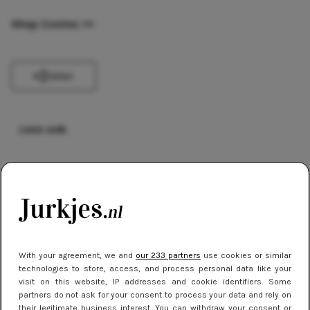
Shop Costes
>>
Delen
Lees ook
KORTINGSCODES
12 redenen waarom we zo graag bij
ASOS shoppen
KORTINGSCODES
With your agreement, we and
our 233 partners
use cookies or similar
Mazzeltje voor nieuwe klanten van
technologies to store, access, and process personal data like your
Zalando
visit on this website, IP addresses and cookie identifiers. Some
partners do not ask for your consent to process your data and rely on
their legitimate business interest. You can withdraw your consent or