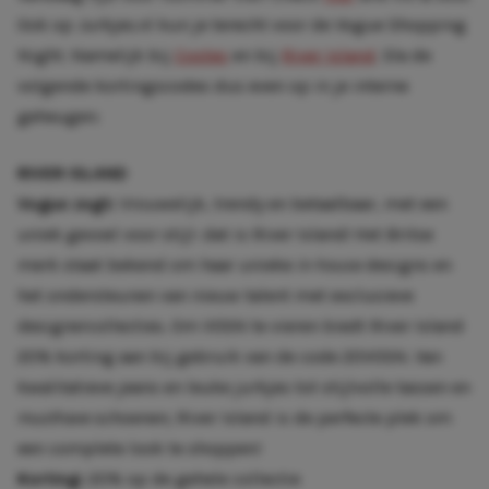
Ook op Jurkjes.nl kun je terecht voor de Vogue Shopping
Night. Namelijk bij
Costes
en bij
River Island
. Sla de
volgende kortingscodes dus even op in je interne
geheugen:
RIVER ISLAND
Vogue zegt:
Vrouwelijk, trendy en betaalbaar, met een
uniek gevoel voor stijl: dat is River Island! Het Britse
merk staat bekend om haar unieke
in-house
designs en
het ondersteunen van nieuw talent met exclusieve
designercollecties. Om VOSN te vieren biedt River Island
20% korting aan bij gebruik van de code 20VOSN. Van
kwalitatieve jeans en leuke jurkjes tot stijlvolle tassen en
musthave
schoenen; River Island is de perfecte plek om
een complete look te shoppen!
Korting:
20% op de gehele collectie