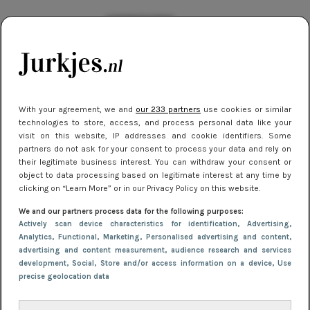
KORTINGSCODES
Mazzeltje voor nieuwe klanten van
Zalando
KORTINGSCODES
Deze ASOS kortingscodes mag je niet
With your agreement, we and
our 233 partners
use cookies or similar
technologies to store, access, and process personal data like your
missen!
visit on this website, IP addresses and cookie identifiers. Some
partners do not ask for your consent to process your data and rely on
their legitimate business interest. You can withdraw your consent or
object to data processing based on legitimate interest at any time by
clicking on “Learn More” or in our Privacy Policy on this website.
We and our partners process data for the following purposes:
Actively scan device characteristics for identification
, Advertising
,
Analytics
, Functional
, Marketing
, Personalised advertising and content,
advertising and content measurement, audience research and services
development
, Social
, Store and/or access information on a device
, Use
precise geolocation data