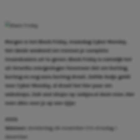
Morgen is het Black Friday, maandag Cyber Monday.
Het ideale weekend om meteen je complete
maandsalaris uit te geven. Black Friday is namelijk het
uit Amerika overgevlogen fenomeen dat om korting,
korting en nog eens korting draait. Zelfde liedje geldt
voor Cyber Monday, al draait het hier puur om
webshops. Ook veel shops op Jurkjes.nl doen mee. Hier
even alles voor je op een rijtje:
ASOS
Wanneer:
donderdag 26 november t/m dinsdag 1
december