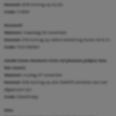
Hoeveel:
20% korting op ALLES
Code:
CYBER
Forever21
Wanneer:
maandag 30 november
Hoeveel:
21% korting op iedere bestelling boven de € 21,-
Code:
F21CYBER21
navabi
(onze nieuwste trots vol plussize jurkjes;
lees
hier meer
!)
Wanneer:
vrijdag 27 november
Hoeveel:
25% korting op alle ZWARTE artikelen die niet
afgeprijsd zijn
Code:
blackfriday
Otto