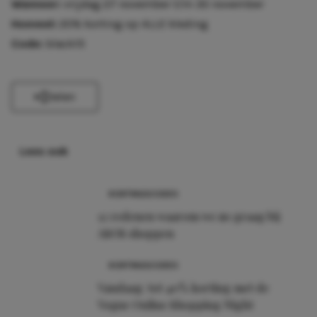
Wanneer:
vrijdag 27 november t/m 30 november
Hoeveel:
20% korting op ALLE kleding
Code:
black15
Delen
Lees ook
KORTINGSCODES
12 redenen waarom we zo graag bij
ASOS shoppen
KORTINGSCODES
Vandaag: tot 40% korting met de
Vogue Online Shopping Night