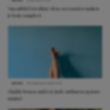
NIEUWS
22 juli 2025 15:59
Van subtiel tot shiny: deze accessoires maken
je look compleet
Meest gelezen
NIEUWS
30 september 2025 13:59
Gladde benen onder je jurk: ontharen op jouw
manier