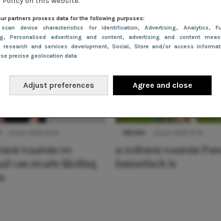
 Policy on this website.
ur partners process data for the following purposes:
 scan device characteristics for identification
, Advertising
, Analytics
, Fu
ng
, Personalised advertising and content, advertising and content meas
e research and services development
, Social
, Store and/or access informa
Use precise geolocation data
Adjust preferences
Agree and close
S
22 juni 2026 14:22
NIEUWS
22 juni 2026 15:19
denen waarom we
11 redenen waarom Pas
al van zwarte kleding
fantastisch is
n