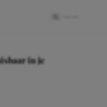
Zoeken
Zoek naar:
isbaar in je