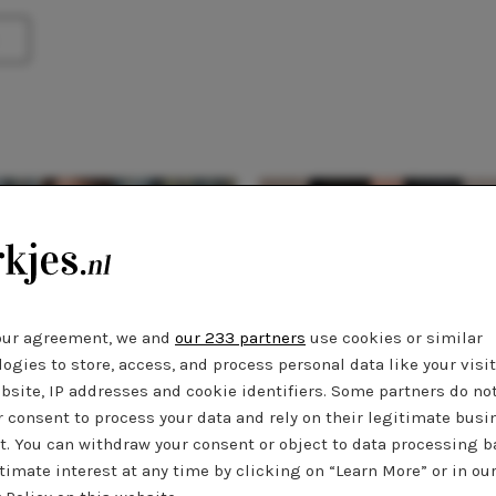
our agreement, we and
our 233 partners
use cookies or similar
STYLE
TIPS
ogies to store, access, and process personal data like your visi
bsite, IP addresses and cookie identifiers. Some partners do no
 tijdens Oud en Nieuw: De
Zó draag je jurkjes met panty
r consent to process your data and rely on their legitimate busi
e jurkjes voor een knallend
herfst en winter
t. You can withdraw your consent or object to data processing 
n het nieuwe jaar!
timate interest at any time by clicking on “Learn More” or in ou