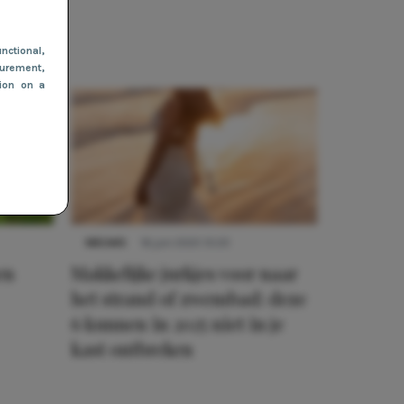
nctional
,
urement,
tion on a
NIEUWS
16 juni 2025 13:20
en
Makkelijke jurkjes voor naar
het strand of zwembad: deze
6 kunnen in 2025 niet in je
kast ontbreken