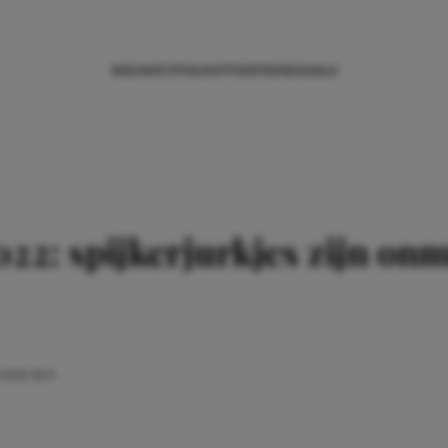
NIEUWS
TIPS
SHOPPEN
TRENDS
SALE
22: spijkerjurkjes zijn onm
 2022 16:11