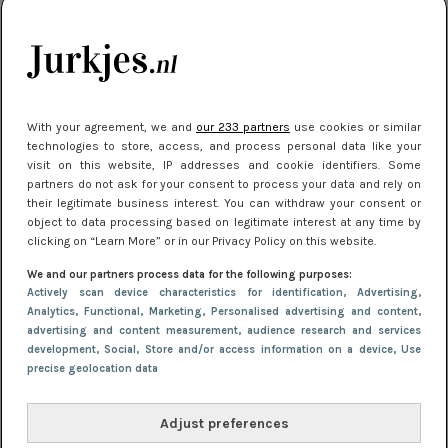
NIEUWS
9 februari 2026 08:46
De beste sneakers voor elke jurklengte: zo
draag je sportief en chic
With your agreement, we and
our 233 partners
use cookies or similar
technologies to store, access, and process personal data like your
visit on this website, IP addresses and cookie identifiers. Some
partners do not ask for your consent to process your data and rely on
their legitimate business interest. You can withdraw your consent or
object to data processing based on legitimate interest at any time by
clicking on “Learn More” or in our Privacy Policy on this website.
We and our partners process data for the following purposes:
Actively scan device characteristics for identification
, Advertising
,
Analytics
, Functional
, Marketing
, Personalised advertising and content,
advertising and content measurement, audience research and services
development
, Social
, Store and/or access information on a device
, Use
precise geolocation data
NIEUWS
22 juni 2026 14:22
10 redenen waarom we allemaal van zwarte
Adjust preferences