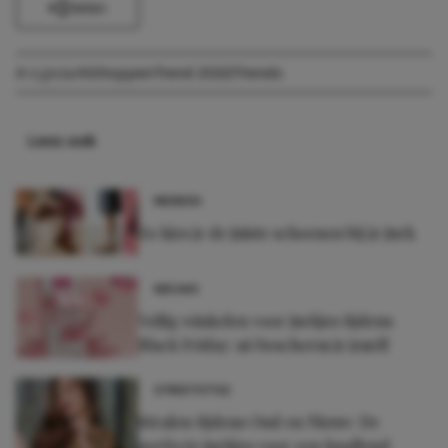
Delen
A-Lijn
Jurk
Shoppen
Trend 2022
Trends
Lees ook
MERKEN
Zo kies je de juiste schoenen bij je jurk
NIEUWS
Veilig winkelen voor jurkjes tijdens
Black Friday: zó bescherm je jezelf
STREETSTYLE
Stralen tijdens Oud en Nieuw: De
perfecte jurkjes voor een knallend