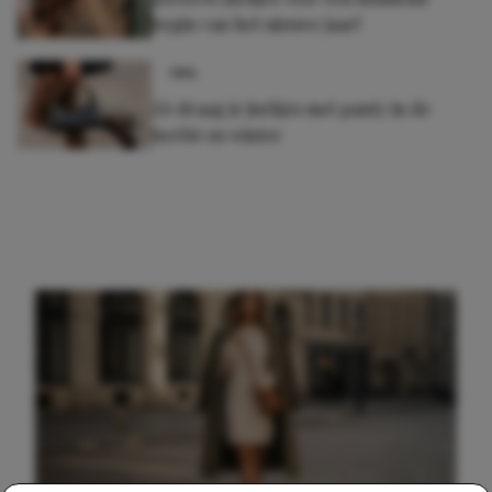
begin van het nieuwe jaar!
TIPS
Zó draag je jurkjes met panty in de
herfst en winter