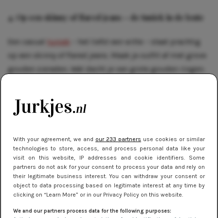
4. Op een skinny of flared jeans – de tuniek in de lente
Een casual
tuniek
– het liefst een witte – staat prachtig
op een skinny of flared jeans. Maak je outfit af met grove
gouden sieraden. Wat dacht je van grote gouden ringen:
een van de modetrends van 2022?
Hoe ga jij de tuniek dragen dit jaar? Bekijk hieronder wat
leuke exemplaren!
With your agreement, we and
our 233 partners
use cookies or similar
technologies to store, access, and process personal data like your
Delen
visit on this website, IP addresses and cookie identifiers. Some
partners do not ask for your consent to process your data and rely on
their legitimate business interest. You can withdraw your consent or
object to data processing based on legitimate interest at any time by
2022
Herfst
Lente
Trends
Tuniek
Tuniekje
Winter
Zomer
clicking on “Learn More” or in our Privacy Policy on this website.
We and our partners process data for the following purposes: