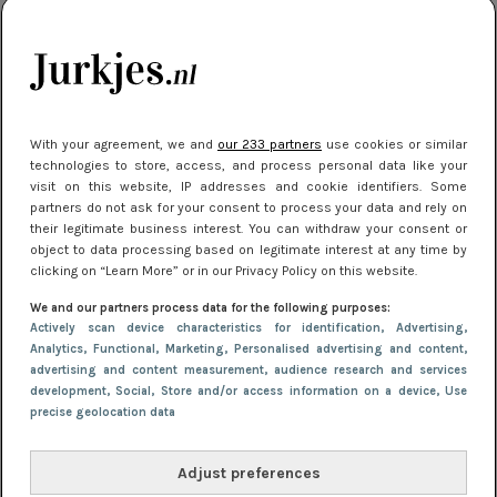
jurklengte: zo draag je sportief en
chic
NIEUWS
Oranje & geel: de felgekleurde
winterjurken trend die je wilt dragen
With your agreement, we and
our 233 partners
use cookies or similar
technologies to store, access, and process personal data like your
visit on this website, IP addresses and cookie identifiers. Some
partners do not ask for your consent to process your data and rely on
their legitimate business interest. You can withdraw your consent or
object to data processing based on legitimate interest at any time by
clicking on “Learn More” or in our Privacy Policy on this website.
We and our partners process data for the following purposes:
Actively scan device characteristics for identification
, Advertising
,
Analytics
, Functional
, Marketing
, Personalised advertising and content,
advertising and content measurement, audience research and services
development
, Social
, Store and/or access information on a device
, Use
precise geolocation data
Adjust preferences