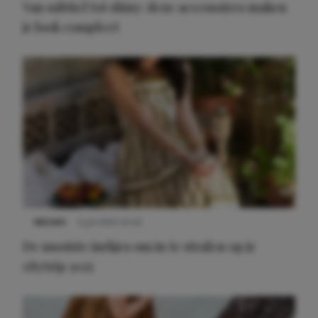
Van subtiel tot shiny: deze accessoires maken
je look compleet
Meest gelezen
NIEUWS
3 juli 2025 10:03
De mooiste jurkjes om in te stralen op je
citytrip 2025