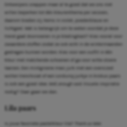
Ontwerpers snappen maar al te goed dat we ons niet
willen beperken tot één kleurenthema per seizoen,
daarom bieden zij items in violet, poederblauw en
lichtgeel. Wat is belangrijk om te weten voordat je deze
trend gaat doorvoeren in je kledingkast? Kies vooral voor
zwaardere stoffen zodat ze ook echt in de wintermaanden
gedragen kunnen worden. Kies voor een outfit in één
kleur met matchende schoenen of ga voor witte stoere
laarzen. Een mintgroene maxi jurk met een oversized
wollen trenchcoat of een corduroy jurkje in krokus paars
is ook een goed idee.
Well, enough said.
Visuele inspiratie
nodig? Daar gaan we dan.
Lila paars
Is jouw favoriete pastelkleur lila?
Thank us later.