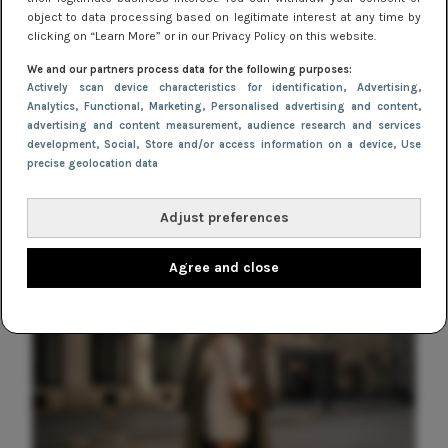
Hoe herenjassen door de jaren heen
object to data processing based on legitimate interest at any time by
zijn geëvolueerd volgens de laatste
clicking on “Learn More” or in our Privacy Policy on this website.
trends
We and our partners process data for the following purposes:
Actively scan device characteristics for identification
, Advertising
,
NIEUWS
Analytics
, Functional
, Marketing
, Personalised advertising and content,
advertising and content measurement, audience research and services
Gladde benen onder je jurk: ontharen
development
, Social
, Store and/or access information on a device
, Use
op jouw manier
precise geolocation data
Adjust preferences
Agree and close