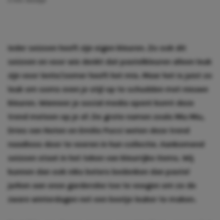
2 min. leestijd
Ieder seizoen heeft zijn eigen kleuren. Zo ook dit
seizoen en voor wie denkt dat pastelkleuren alleen leuk
zijn voor lente/zomer heeft het mis. Maar het is juist zo
leuk om soms even je stijl op te schudden met nieuwe
kleuren. Wanneer je social media opent komt deze
trend meteen op je af. De grote namen zoals Miu Miu,
Dries van Noten en Emilio Pucci weten deze trend
naadloos door te voeren in hun collectie. Aankomend
seizoen staat in het teken van kleurrijke items. Wij
kunnen dan ook niks beters bedenken dan pastel
jurken aan onze garderobe toe te voegen om zo de
zware winterdagen net een beetje leuker te maken.