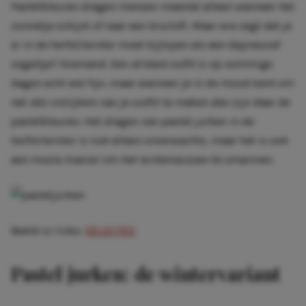
Pastelkleuren dragen mensen meestal alleen wanneer het
zonnetje schijnt of naar een bruiloft. Maar wie zegt dat je
er in de herfst/winter moet bijlopen als een depressief
vogeltje? Niemand. Een
all black outfit
is op sommige
dagen echt wel fijn, maar wanneer je in de mood bent om
net iets vrolijkers van je outfit te maken dan zijn daar de
pastelkleuren. Het dragen van pastel jurken in de
herfst/winter is niet alleen onverwachts, maar het is ook
een mooie manier om het winterseizoen te omarmen.
Beeld cc links:
SELECTED
Pastel jurken: de wintervariant