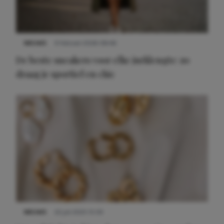
NIEUWS
9 februari 2026 08:46
De beste sneakers voor elke jurklengte: zo
draag je sportief en chic
NIEUWS
22 juli 2025 15:59