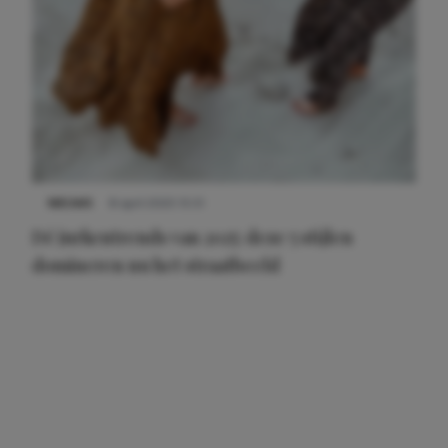
NIEUWS
8 april 2025 15:51
Dé jurkentrends van 2025: deze 5 stijlen
domineren nu het straatbeeld