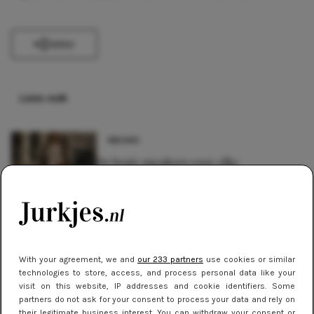
Delen
Lees ook
NIEUWS
De beste sneakers voor elke
jurklengte: zo draag je sportief en
chic
NIEUWS
Oranje & geel: de felgekleurde
With your agreement, we and
our 233 partners
use cookies or similar
winterjurken trend die je wilt dragen
technologies to store, access, and process personal data like your
visit on this website, IP addresses and cookie identifiers. Some
NIEUWS
partners do not ask for your consent to process your data and rely on
their legitimate business interest. You can withdraw your consent or