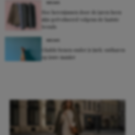
NIEUWS
Hoe herenjassen door de jaren heen
zijn geëvolueerd volgens de laatste
trends
NIEUWS
Gladde benen onder je jurk: ontharen
op jouw manier