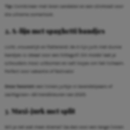
Tip:
Combineer met leren sandalen en een strohoed voor
die ultieme zomerlook.
2. A-lijn met spaghetti bandjes
Licht, vrouwelijk en flatterend: de A-lijn jurk met dunne
bandjes is ideaal voor een hittegolf. Dit model laat je
schouders mooi uitkomen en valt losjes om het lichaam.
Perfect voor vakantie of festivals!
Onze favoriet:
een linnen jurkje in lavendelpaars of
zachtgroen—dé trendkleuren van 2025.
3
.
Maxi-jurk met split
Wil je net wat meer drama? Ga dan voor een lange linnen