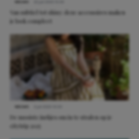
NIEUWS
22 juli 2025 15:59
Van subtiel tot shiny: deze accessoires maken
je look compleet
Meest gelezen
NIEUWS
3 juli 2025 10:03
De mooiste jurkjes om in te stralen op je
citytrip 2025