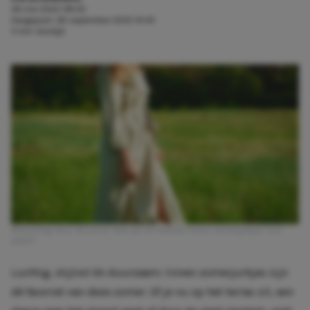
26 mei 2025 08:30
Aangepast:
26 september 2025 10:45
3 min. leestijd
Afbeelding: Bron: © Canva. Wat zijn de leukste linnen zomerjurkjes voor
2025?
Luchtig, stijlvol én duurzaam: linnen zomerjurkjes zijn
dé favoriet van deze zomer. Of je nu op het terras zit, een