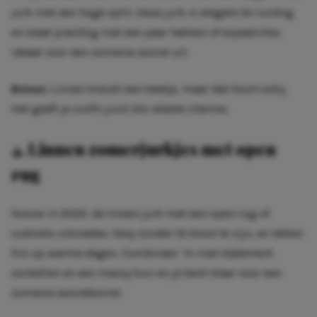
jurk met een hoge split. Deze jurk is elegant én luchtig
en staat prachtig met een paar hakken of espadrilles.
Ideaal voor een zomerse avond uit.
Bonus:
Linnen kreukt een beetje, maar dat hoort erbij.
Het geeft je outfit juist die relaxte charme.
4. Linnen zomerjurkjes met open
rug
Nieuw in 2025: de linnen jurk met een open rug of
subtiele uitsnedes. Sexy zonder té bloot te zijn, en lekker
fris op warme dagen. Combineer ‘m met statement
oorbellen en een messy bun en je bent klaar voor een
zomerse avondborrel.