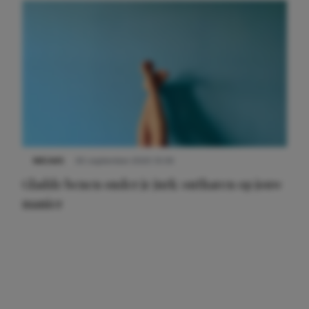
NIEUWS
30 september 2025 13:59
Gladde benen onder je jurk: ontharen op jouw
manier