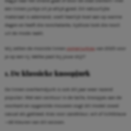
dagje naar het strand gaat of door de stad slentert—met
een linnen jurkje zit je altijd goed. Dit natuurlijke
materiaal is ademend, voelt heerlijk koel aan op warme
dagen en heeft die nonchalante, tijdloze look die nooit
uit de mode raakt.
Wij zetten de mooiste linnen
zomerjurkjes
van 2025 voor
je op een rij. Welke past bij jouw stijl?
1. De klassieke knoopjurk
De linnen overhemdjurk is ook dit jaar weer razend
populair. Met een ceintuur in de taille, knoopjes aan de
voorkant en opgerolde mouwen oogt dit model zowel
casual als gekleed. Kies voor zandkleur, wit of lichtblauw
—dé kleuren van dit seizoen.