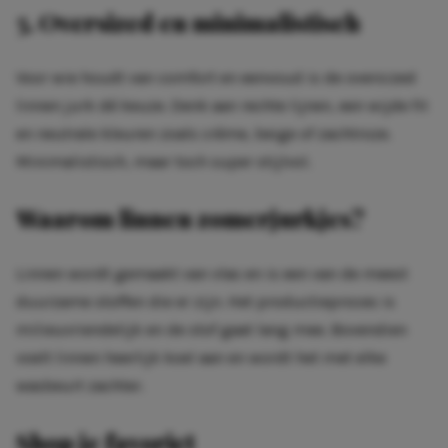
5. Oversized en minimalistisch
Voor wie houdt van comfort en eenvoud is de oversized
linnen jurk dé keuze. Denk aan rechte lijnen, een wijde fit
en neutrale kleuren zoals crème, beige of zachtroze.
Minimalistisch, maar toch super stijlvol.
Waarom linnen zomerjurkjes?
Linnen wordt gemaakt van vlas en is een van de meest
duurzame stoffen die er zijn. Het productieproces is
milieuvriendelijk en de stof gaat lang mee. Bovendien
voelt linnen heerlijk koel aan en wordt het met elke
wasbeurt zachter.
Shop je favoriet