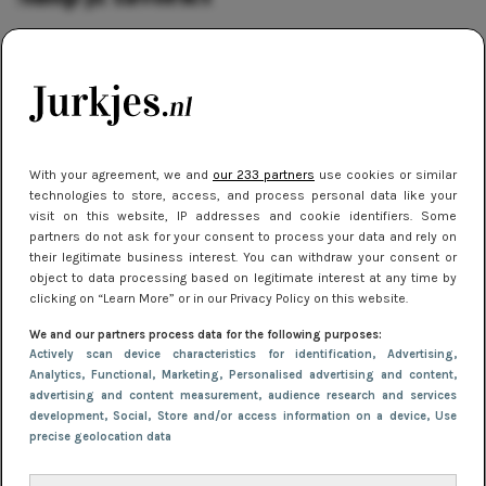
Of je nu kiest voor een romantisch model of een
moderne, minimalistische look: met een linnen
zomerjurk zit je altijd goed. Je shopt de mooiste
modellen dit jaar onder andere bij:
With your agreement, we and
our 233 partners
use cookies or similar
technologies to store, access, and process personal data like your
& Other Stories
visit on this website, IP addresses and cookie identifiers. Some
ARKET
partners do not ask for your consent to process your data and rely on
H&M
their legitimate business interest. You can withdraw your consent or
Mango
object to data processing based on legitimate interest at any time by
clicking on “Learn More” or in our Privacy Policy on this website.
Nederlandse boetieks die inzetten op slow fashion
We and our partners process data for the following purposes:
Actively scan device characteristics for identification
, Advertising
,
Conclusie:
Analytics
, Functional
, Marketing
, Personalised advertising and content,
advertising and content measurement, audience research and services
Al met al, in 2025 zijn linnen zomerjurkjes niet alleen een
development
, Social
, Store and/or access information on a device
, Use
precise geolocation data
slimme keuze, maar vooral ook een stijlvolle. Dus, of je
nu gaat voor casual chic of beach-ready: het linnen