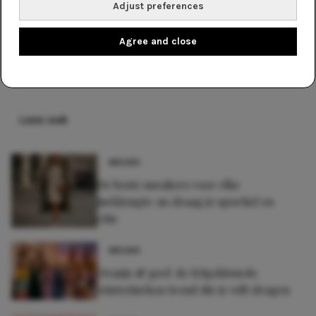
Adjust preferences
zomerjurkje is jouw ultieme go-to dit seizoen.
Agree and close
Delen
Lees ook
NIEUWS
De beste sneakers voor elke
jurklengte: zo draag je sportief en
chic
NIEUWS
Oranje & geel: de felgekleurde
winterjurken trend die je wilt dragen