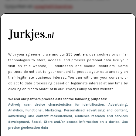
lijnjurken en
spaghettibandjes
Delen
Maxi
Maxi Dress
Zomer
Zomerjurkjes
With your agreement, we and
our 233 partners
use cookies or similar
technologies to store, access, and process personal data like your
visit on this website, IP addresses and cookie identifiers. Some
Lees ook
partners do not ask for your consent to process your data and rely on
their legitimate business interest. You can withdraw your consent or
object to data processing based on legitimate interest at any time by
NIEUWS
clicking on “Learn More” or in our Privacy Policy on this website.
Zo geniet je het hele jaar door van je
We and our partners process data for the following purposes:
zomerjurkjes!
Actively scan device characteristics for identification
, Advertising
,
Analytics
, Functional
, Marketing
, Personalised advertising and content,
advertising and content measurement, audience research and services
STREETSTYLE
development
, Social
, Store and/or access information on a device
, Use
Stralend de zomer in: 7 prachtige
precise geolocation data
zomerjurkjes voor warme dagen