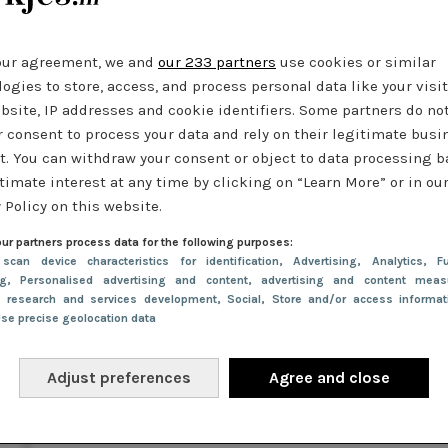
van € 14,99 shop je deze week met 10% korting!
our agreement, we and
our 233 partners
use cookies or similar
de New Look
ogies to store, access, and process personal data like your visi
bsite, IP addresses and cookie identifiers. Some partners do no
look
r consent to process your data and rely on their legitimate busi
t. You can withdraw your consent or object to data processing 
ondag 9 september
timate interest at any time by clicking on “Learn More” or in ou
 Policy on this website.
alle jurkjes van New Look te bekijken.
ur partners process data for the following purposes:
 scan device characteristics for identification
, Advertising
, Analytics
, Fu
ng
, Personalised advertising and content, advertising and content meas
e research and services development
, Social
, Store and/or access informa
Use precise geolocation data
r rechts:
Zwart peplum jurkje met polkadots € 29,99
,
Tweekleu
 jurkje van kant € 24,99
,
Blauw jurkje met zwaluw print € 17
Adjust preferences
Agree and close