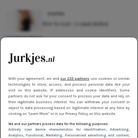
SHOPPEN
How to wear: 3 x maxi-jurken
SHOPPEN
How to wear: 3x uitgaansjurkjes
TIPS
Zó draag je jurkjes met panty in de
With your agreement, we and
our 233 partners
use cookies or similar
herfst en winter
technologies to store, access, and process personal data like your
visit on this website, IP addresses and cookie identifiers. Some
partners do not ask for your consent to process your data and rely on
NIEUWS
their legitimate business interest. You can withdraw your consent or
object to data processing based on legitimate interest at any time by
7 jurkentrends die de lente van 2024
clicking on “Learn More” or in our Privacy Policy on this website.
domineren
We and our partners process data for the following purposes:
Actively scan device characteristics for identification
, Advertising
,
Analytics
, Functional
, Marketing
, Personalised advertising and content,