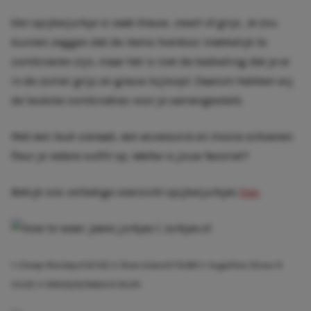
Een spijkerjurkje is vaak blauw, zwart of grijs. Je zou
kunnen zeggen dat de items hierdoor makkelijk te
combineren zijn, maar het is niet de bedoeling dat je er
in de zomer grijs en grauw bijloopt. Daarom hebben wij
de leukste combinaties voor je samengesteld.
Met een leuk sieraad, een accessoire en mooie schoenen
fleur je iedere outfit op. Welke is jouw favoriet?
Bekijk ons volledige overzicht spijkerjurkjes
hier
.
1. Cheap Monday
€ 67,92
2. River Island
€ 19,88
3. Sugarfree Shoes
€
54,95
4. MAS(QUE)NADA
€ 59,95