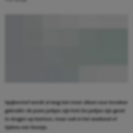
1 min. leestijd
Spijkerstof wordt al lang niet meer alleen voor broeken
gebruikt: de jeans jurkjes zijn hot! De jurkjes zijn goed
te dragen op kantoor, maar ook in het weekend of
tijdens een feestje.