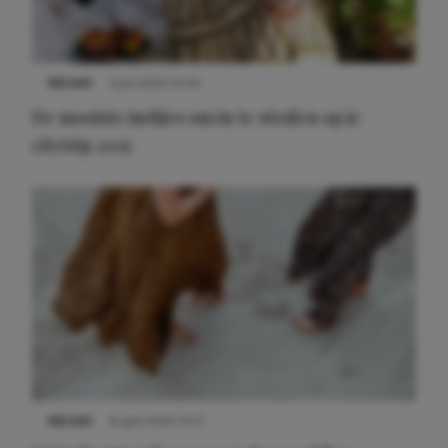
NIEUWS
3 juli 2025 10:03
De mooiste jurkjes om in te stralen op je
citytrip 2025
NIEUWS
8 april 2025 15:51