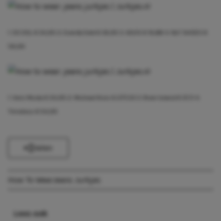
1. 55 DSL
€ 34,95
2. Even&Odd
€ 39,95
3. ASOS
€ 19,88
4. NLY SHOES
€
59,95
1. Vero Moda
€ 34,95
2. Michael Kors
€ 277,03
3. River Island
€ 37,11
4.
Timeless
€ 54,95
Delen
How To Wear
Jeans Jurkjes
Lees ook