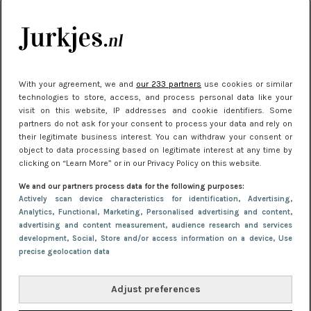
Delen
With your agreement, we and
our 233 partners
use cookies or similar
Lees ook
technologies to store, access, and process personal data like your
visit on this website, IP addresses and cookie identifiers. Some
partners do not ask for your consent to process your data and rely on
MERKEN
their legitimate business interest. You can withdraw your consent or
object to data processing based on legitimate interest at any time by
Zo kies je de juiste schoenen bij je jurk
clicking on “Learn More” or in our Privacy Policy on this website.
We and our partners process data for the following purposes:
STREETSTYLE
Actively scan device characteristics for identification
, Advertising
,
Stralen tijdens Oud en Nieuw: De
Analytics
, Functional
, Marketing
, Personalised advertising and content,
advertising and content measurement, audience research and services
perfecte jurkjes voor een knallend
development
, Social
, Store and/or access information on a device
, Use
begin van het nieuwe jaar!
precise geolocation data
TIPS
Adjust preferences
Zó draag je jurkjes met panty in de