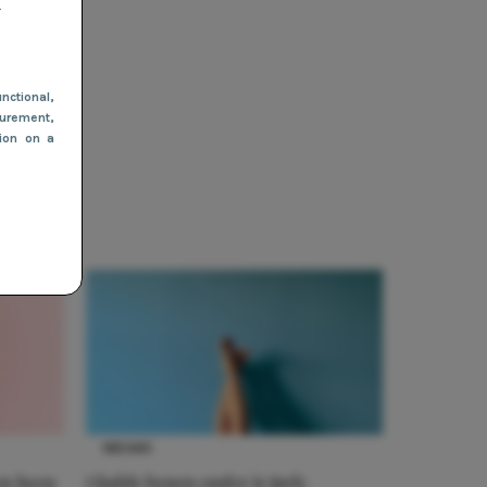
r
nctional
,
urement,
tion on a
NIEUWS
en heen
Gladde benen onder je jurk: