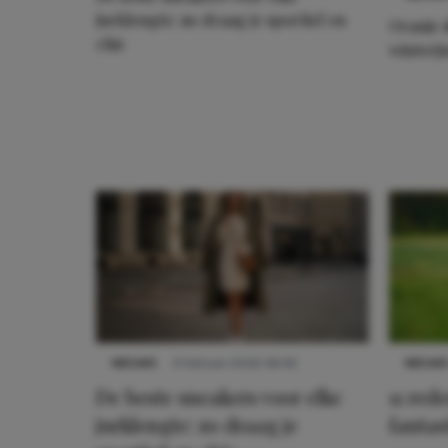
jurklengte: zo draag je sportief en
Oranje 
chic
winterj
Meest gelezen
NIEUWS
9 februari 2026 08:46
NIEUW
De beste sneakers voor elke
11 re
jurklengte: zo draag je
fantas