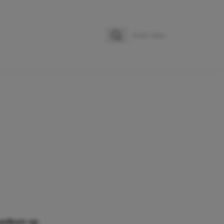
Zoeken
Zoek naar:
 welkom op