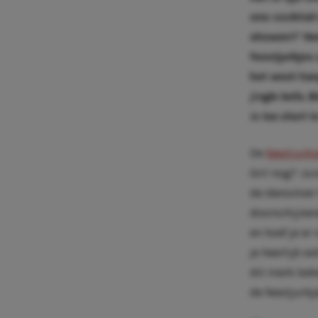
ons cocktail 
showen?’ Nee
feestjurkjes 
het weet han
jingle bells.
Bi
is too short 
De
feestjurkj
Girl nog? Jui
de dansvloer
doorschijnend
en hoef je er 
je heerlijk e
dit merk bek
de feestjurkj