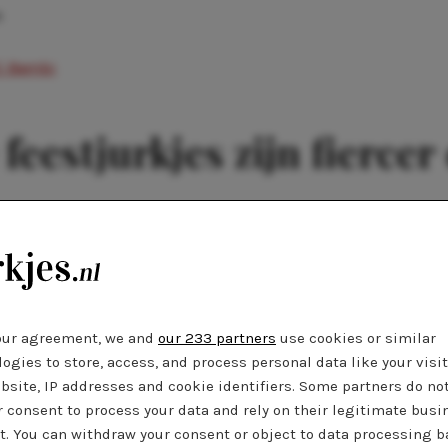
C Bambi
feestjurkjes zijn
fiercer
 of modeland een beetje genoeg heeft van alles wat saai is, de
k s
parkling
zilveren jurken
zijn een ding. De schouders mogen h
our agreement, we and
our 233 partners
use cookies or similar
 printjes all over en vrouwelijker dan ooit. Krijg je er nog niet
ogies to store, access, and process personal data like your visi
lukkig zijn wij daar om je een aantal van deze cocktailjurkjes t
bsite, IP addresses and cookie identifiers. Some partners do no
met je favoriete sieraden en platform heels of je comfortabel
r consent to process your data and rely on their legitimate busi
t. You can withdraw your consent or object to data processing 
ool: alles mag en kan dit seizoen.
A star is born
, laten we maar 