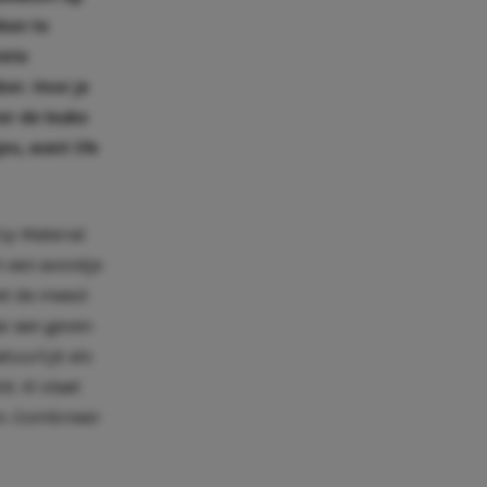
rken te
iete
ber. Voor je
er de leuke
kjes, want
life
lip Material
om een avondje
et de meest
ai aan geven
atuurlijk als
d. Al staat
en. Combineer