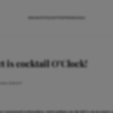
NIEUWS
TIPS
SHOPPEN
TRENDS
SALE
t is cocktail O’Clock!
mber 2018 14:17
voor oversized schouders, mini jurkjes en de 80’s
va va voom
: