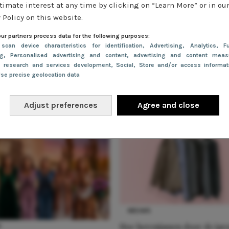
timate interest at any time by clicking on “Learn More” or in ou
 Policy on this website.
r jouw favoriete cocktail hour jurkje!
ur partners process data for the following purposes:
 scan device characteristics for identification
, Advertising
, Analytics
, Fu
ng
, Personalised advertising and content, advertising and content meas
e research and services development
, Social
, Store and/or access informa
Use precise geolocation data
Adjust preferences
Agree and close
NIEUWS
Hoe herenjassen door de jar
S