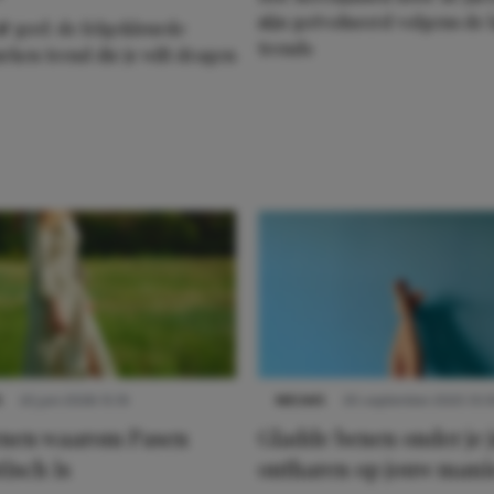
zijn geëvolueerd volgens de l
& geel: de felgekleurde
trends
urken trend die je wilt dragen
S
22 juni 2026 15:19
NIEUWS
30 september 2025 13:5
denen waarom Pasen
Gladde benen onder je j
tisch is
ontharen op jouw mani