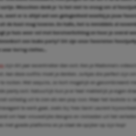
uurtje. Misschien denk je ‘is het niet te vroeg om al feestju
, want er is altijd wel een gelegenheid waarbij je jouw favor
uit de kast mag toveren. En hallo, het is inmiddels al novem
gt je huis weer vol met kerstverlichting en hoor je overal we
nnenkort een leuke party? Dit zijn onze favorieten feestjur
to wear boring clothes…
es
zijn dit jaar excentrieker dan ooit. Ken je Madonna’s videoc
st. Aan deze outfits moet je denken. Jurkjes die perfect zijn 
 te rocken. Met sequins, zo kort mogelijk en gecombineerd m
e panty ooit. Natuurlijk kun je er heel makkelijk je eigen dra
niet volledig uit te zien als een pop icon. Maar het leukste is n
xtravagant te werk gaat, zoals bij Yves Saint Laurent bijvoorbeel
end om haar vrouwelijke designs en invloeden uit het verled
es met goede platforms en je slaat de spijker op zijn kop!