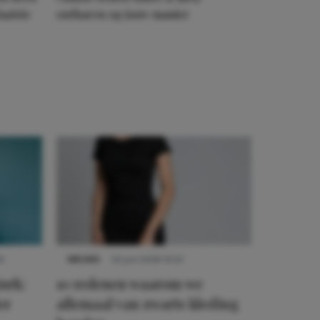
aatste
ontharen op jouw manier
9
NIEUWS
22 juni 2026 14:22
urk:
10 redenen waarom we
er
allemaal van zwarte kleding