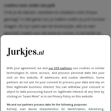
Loafers voor onder een jurk
Vind je de laarzen, sandalen en sneakers niet chique
genoeg? In dat geval zou je loafers onder je jurk kunnen
dragen. Ze zijn open aan de bovenzijde, wat ze zeer
geschikt maakt voor de lente en zomer. In de herfst en
winter combineer je ze met subtiele sokken of
bijvoorbeeld een panty. Loafers worden in klassieke
modellen aangeboden, maar ook in hippere varianten
met een printje.
With your agreement, we and
our 233 partners
use cookies or similar
technologies to store, access, and process personal data like your
visit on this website, IP addresses and cookie identifiers. Some
Delen
partners do not ask for your consent to process your data and rely on
their legitimate business interest. You can withdraw your consent or
object to data processing based on legitimate interest at any time by
clicking on “Learn More” or in our Privacy Policy on this website.
Lees ook
We and our partners process data for the following purposes:
Actively scan device characteristics for identification
, Advertising
,