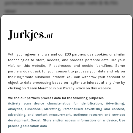
portemonnee hebben: deze kost maar liefst $ 18.750.
Wow!
Op zoek naar iets goedkopers?
>>
Delen
With your agreement, we and
our 233 partners
use cookies or similar
technologies to store, access, and process personal data like your
visit on this website, IP addresses and cookie identifiers. Some
Lees ook
partners do not ask for your consent to process your data and rely on
their legitimate business interest. You can withdraw your consent or
object to data processing based on legitimate interest at any time by
clicking on “Learn More” or in our Privacy Policy on this website.
NIEUWS
De beste sneakers voor elke
We and our partners process data for the following purposes:
Actively scan device characteristics for identification
, Advertising
,
jurklengte: zo draag je sportief en
Analytics
, Functional
, Marketing
, Personalised advertising and content,
chic
advertising and content measurement, audience research and services
development
, Social
, Store and/or access information on a device
, Use
precise geolocation data
NIEUWS