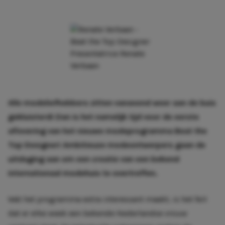
Presentatrice Renate
Verbaan
Alle modeliefhebbers zitten vanavond weer aan de buis
gekluisterd! Dan is het namelijk tijd voor de eerste
aflevering van het nieuwe modeprogramma Beat the
Top Designer! Ambitieuze modeontwerpers gaan de
uitdaging aan om een creatie van een bekend
internationaal modehuis te overtreffen.
Wat het programma extra interessant maakt, is het feit
dat er elke week een bekende Nederlandse vrouw