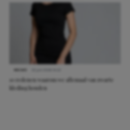
NIEUWS
22 juni 2026 14:22
10 redenen waarom we allemaal van zwarte
kleding houden