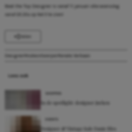
Beat the Top Designer is vanaf 11 januari
elke woensdag
vanaf 20.30u op Net 5
te zien!
Delen
Designer
Modeontwerper
Renate Verbaan
Lees ook
SHOPPEN
In de spotlight: designer jurken
EVENTS
Designer & Vintage Sale Danie Bles