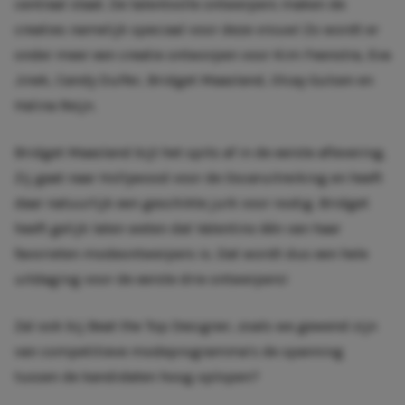
centraal staat. De talentvolle ontwerpers maken de
creaties namelijk speciaal voor deze vrouw! Zo wordt er
onder meer een creatie ontworpen voor Kim Feenstra, Eva
Jinek, Candy Dulfer, Bridget Maasland, Olcay Gulsen en
Halina Reijn.
Bridget Maasland bijt het spits af in de eerste aflevering.
Zij gaat naar Hollywood voor de Oscaruitreiking en heeft
daar natuurlijk een geschikte jurk voor nodig. Bridget
heeft gelijk laten weten dat Valentino één van haar
favorieten modeontwerpers is. Dat wordt dus een hele
uitdaging voor de eerste drie ontwerpers!
Zal ook bij Beat the Top Designer, zoals we gewend zijn
van competitieve modeprogramma’s de spanning
tussen de kandidaten hoog oplopen?