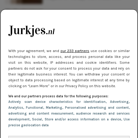
NIEUWS
De beste sneakers voor elke
jurklengte: zo draag je sportief en
chic
With your agreement, we and
our 233 partners
use cookies or similar
NIEUWS
technologies to store, access, and process personal data like your
Oranje & geel: de felgekleurde
visit on this website, IP addresses and cookie identifiers. Some
partners do not ask for your consent to process your data and rely on
winterjurken trend die je wilt dragen
their legitimate business interest. You can withdraw your consent or
object to data processing based on legitimate interest at any time by
clicking on “Learn More” or in our Privacy Policy on this website.
We and our partners process data for the following purposes:
Actively scan device characteristics for identification
, Advertising
,
Analytics
, Functional
, Marketing
, Personalised advertising and content,
advertising and content measurement, audience research and services
development
, Social
, Store and/or access information on a device
, Use
precise geolocation data