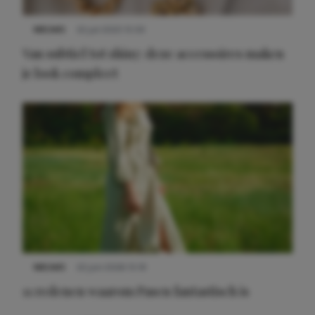
NIEUWS
22 juli 2025 15:59
Van subtiel tot shiny: deze accessoires maken
je look compleet
Meest gelezen
NIEUWS
22 juni 2026 15:19
11 redenen waarom Pasen fantastisch is