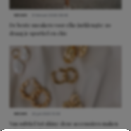
NIEUWS
9 februari 2026 08:46
De beste sneakers voor elke jurklengte: zo
draag je sportief en chic
NIEUWS
22 juli 2025 15:59
Van subtiel tot shiny: deze accessoires maken