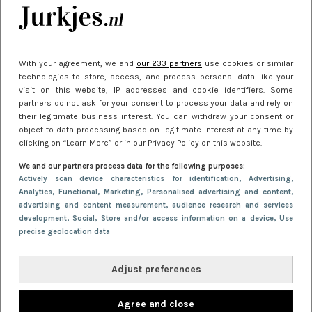
Lees ook
With your agreement, we and
our 233 partners
use cookies or similar
technologies to store, access, and process personal data like your
NIEUWS
visit on this website, IP addresses and cookie identifiers. Some
De beste sneakers voor elke
partners do not ask for your consent to process your data and rely on
their legitimate business interest. You can withdraw your consent or
jurklengte: zo draag je sportief en
object to data processing based on legitimate interest at any time by
chic
clicking on “Learn More” or in our Privacy Policy on this website.
We and our partners process data for the following purposes:
NIEUWS
Actively scan device characteristics for identification
, Advertising
,
Oranje & geel: de felgekleurde
Analytics
, Functional
, Marketing
, Personalised advertising and content,
advertising and content measurement, audience research and services
winterjurken trend die je wilt dragen
development
, Social
, Store and/or access information on a device
, Use
precise geolocation data
NIEUWS
Hoe herenjassen door de jaren heen
Adjust preferences
zijn geëvolueerd volgens de laatste
trends
Agree and close