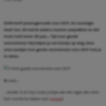
2 min. leestijd
2016 heeft plaatsgemaakt voor 2017. De nostalgie
slaat toe: dit had ik anders moeten aanpakken en dat
moet echt beter dit jaar… Tijd voor goede
voornemens! Wij helpen je een beetje op weg, door
onze waslijst met goede voornemens voor 2017 met je
te delen.
In 2017…
… doneer ik al mijn oude jurkjes aan het Leger des Heils
(om ruimte te maken voor
nieuwe
).