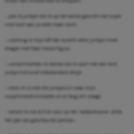
stress last minute hoef te shoppen.
… pas ik jurkjes die ik op het eerste gezicht niet super
vind toch aan: je weet maar nooit.
… overtuig ik mijn bff dat ze echt vaker jurkjes moet
dragen met haar mooie figuur.
… complimenteer ik dames die ik spot met een leuk
jurkje (inclusief onbekenden) altijd.
… stem ik in met die jurkjesruil waar mijn
zusje/vriendin/moeder al zo lang om vraagt.
… bereid ik me ALTIJD voor op het ‘ladderdrama’: 2016,
het jaar van gescheurde panties…