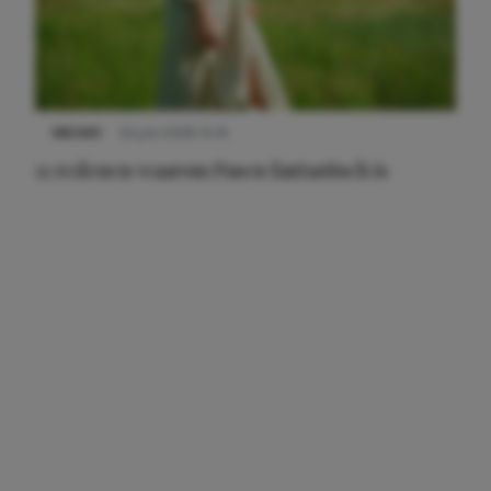
NIEUWS
22 juni 2026 15:19
11 redenen waarom Pasen fantastisch is