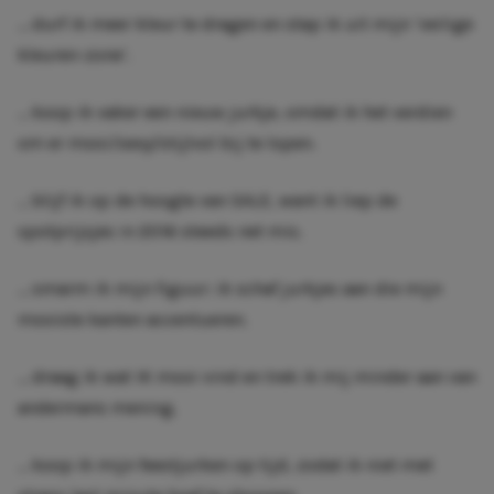
… durf ik meer kleur te dragen en stap ik uit mijn ‘veilige
kleuren-zone’.
… koop ik vaker een nieuw
jurkje
, omdat ik het verdien
om er mooi/sexy/stijlvol bij te lopen.
… blijf ik op de hoogte van SALE, want ik liep de
spotprijsjes in 2016 steeds net mis.
… omarm ik mijn figuur: ik schaf jurkjes aan die mijn
mooiste kanten accentueren.
… draag ik wat IK mooi vind en trek ik mij minder aan van
andermans mening.
… koop ik mijn
feestjurken
op tijd, zodat ik niet met