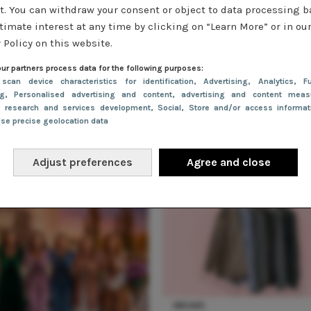
t. You can withdraw your consent or object to data processing 
timate interest at any time by clicking on “Learn More” or in ou
arien. Des te meer jurkjes voor ons!
Shop hier de leukste jur
 Policy on this website.
ur partners process data for the following purposes:
 scan device characteristics for identification
, Advertising
, Analytics
, Fu
ng
, Personalised advertising and content, advertising and content meas
e research and services development
, Social
, Store and/or access informa
Use precise geolocation data
Adjust preferences
Agree and close
NIEUWS