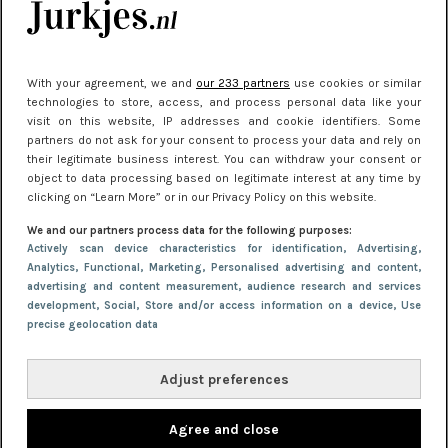
goed. (Af en toe een reep in je mond kan echter geen
kwaad.)
– Pas de kleur van je kleding niet aan aan je geverfde
With your agreement, we and
our 233 partners
use cookies or similar
haar; kijk altijd naar je originele kenmerken.
technologies to store, access, and process personal data like your
– Zie je gezicht als een schilderijtje en je kleding als de
visit on this website, IP addresses and cookie identifiers. Some
partners do not ask for your consent to process your data and rely on
lijst. De ‘lijst’ moet de aandacht niet van het ‘schilderij’
their legitimate business interest. You can withdraw your consent or
afleiden, maar het juist zo mooi mogelijk uit laten
object to data processing based on legitimate interest at any time by
clicking on “Learn More” or in our Privacy Policy on this website.
komen.
We and our partners process data for the following purposes:
Actively scan device characteristics for identification
, Advertising
,
Meer van dit?
Analytics
, Functional
, Marketing
, Personalised advertising and content,
Bel (0650420213) of mail (
info@boomimpress.nl
) Joella
advertising and content measurement, audience research and services
development
, Social
, Store and/or access information on a device
, Use
voor een afspraak, of kijk op de
website van
precise geolocation data
BoomImpress
.
Adjust preferences
WINACTIE!
Óf doe mee aan onze winactie! Laat ons via
Facebook
of
Agree and close