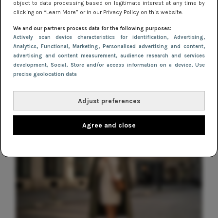
object to data processing based on legitimate interest at any time by
Wil jij kans maken op € 75,-
clicking on “Learn More” or in our Privacy Policy on this website.
shoptegoed?
We and our partners process data for the following purposes:
Actively scan device characteristics for identification
, Advertising
,
WINNEN
Analytics
, Functional
, Marketing
, Personalised advertising and content,
advertising and content measurement, audience research and services
WINNEN: shoptegoed t.w.v. € 75,-!
development
, Social
, Store and/or access information on a device
, Use
precise geolocation data
Adjust preferences
Agree and close