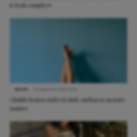
je look compleet
Meest gelezen
NIEUWS
30 september 2025 13:59
Gladde benen onder je jurk: ontharen op jouw
manier