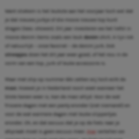
Want stiekem is het leukste aan het voorjaar toch wel dat
je dat nieuwe jurkje of die mooie nieuwe top kunt
dragen (lees: showen). Dit jaar investeren we het liefst in
mooie denim items zoals een leuk
denim
shirt, A-lijn rok
of natuurlijk – onze favoriet – de denim jurk. Ook
streepjes
doen het dit jaar weer goed, of het nou in de
vorm van een top, jurk of leuke accessoire is.
Maar met stip op nummer één zetten wij toch echt de
maxi
. Hoewel je in Nederland nooit weet wanneer het
blote benen weer is, kan de maxi altijd. Voor de wat
frissere dagen met een panty eronder (ziet niemand!) en
voor de wat warmere dagen met leuke slippertjes
eronder. Oh, en dat excuus dat je op de fiets naar je
afspraak moet is geen excuus meer.
Hier
vertellen we