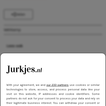
Delen
Wehkamp
Lees ook
SALE
SALE shopping; hier doe je dat!
KORTINGSCODES
With your agreement, we and
our 233 partners
use cookies or similar
Feestjurkjes met 20% korting bij
technologies to store, access, and process personal data like your
Wehkamp
visit on this website, IP addresses and cookie identifiers. Some
partners do not ask for your consent to process your data and rely on
their legitimate business interest. You can withdraw your consent or
WINNEN