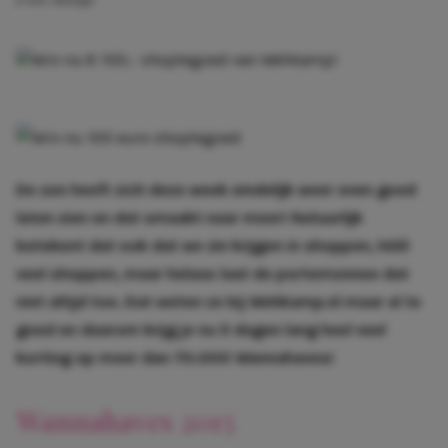
2 min. leestijd
De zon heeft zich deze week eindelijk weer even goed
laten zien en dat smaakt naar meer! Natuurlijk
betekent dat ook dat we zin krijgen in shoppen, héél
veel shoppen, maar helaas laat de portemonnee dat
niet altijd toe. Dat weten ze bij Wehkamp.nl maar al te
goed en daarom krijg je nu 5 dagen lang heel veel
korting op meer dan
70.000 Wannahaves
!
Wannahaves 2015