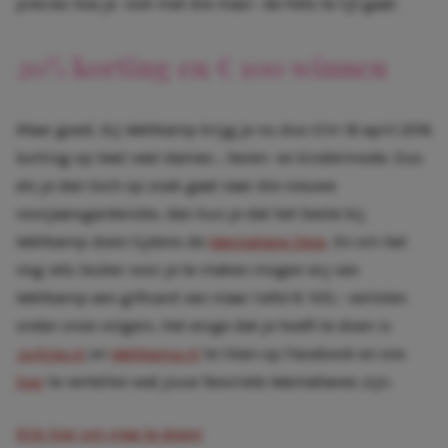
precies hoe je -ook met die maxi- de fiets te lijf gaat.
20% korting en € 100 winnen
Maar goed, bij Wehkamp krijg je nu dus t/m 16 april 20%
korting op heel veel dames-, heren- en kindermode. Dus
als je dan toch op zoek gaat naar die nieuwe
voorjaarsgarderobe, dan kun je dat het beste bij
Wehkamp doen tijdens de
Wannahave Days
. En om het
nog iets leuker voor je te maken mogen wij van
Wehkamp een giftcard van maar liefst € 100,- verloten
onder onze volgers. Het enige dat je hoeft te doen is
Jurkjes.nl
en
Wehkamp.nl
te liken op Facebook en ons
hier
te vertellen wat jouw favoriete Wannahaves zijn.
Klik hier om mee te doen!