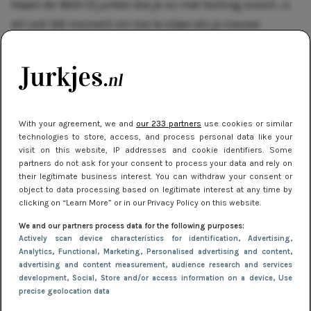
Naast de 1800 (!) jurken die je nu met korting scoort, is
dit ook hét moment om toe te slaan als je nieuwe
schoenen zoekt, of een mooie tas, of een luxe ketting, of…
Klik hier om direct naar de actiepagina te gaan >>
With your agreement, we and
our 233 partners
use cookies or similar
Delen
technologies to store, access, and process personal data like your
visit on this website, IP addresses and cookie identifiers. Some
partners do not ask for your consent to process your data and rely on
their legitimate business interest. You can withdraw your consent or
Lees ook
object to data processing based on legitimate interest at any time by
clicking on “Learn More” or in our Privacy Policy on this website.
We and our partners process data for the following purposes:
SALE
Actively scan device characteristics for identification
, Advertising
,
Duurzame jurkjes kopen tijdens Black
Analytics
, Functional
, Marketing
, Personalised advertising and content,
Friday: zo doe je dat
advertising and content measurement, audience research and services
development
, Social
, Store and/or access information on a device
, Use
precise geolocation data
SHOPPEN