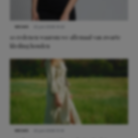
NIEUWS
22 juni 2026 14:22
10 redenen waarom we allemaal van zwarte
kleding houden
Meest gelezen
NIEUWS
22 juni 2026 15:19