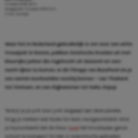
4 maart 2016 16:51
Aangepast:
11 maart 2019 15:11
2 min. leestijd
Waar het in Nederland gebruikelijk is om voor een witte
trouwjurk te kiezen, pakken Aziatische bruiden uit met
kleurrijke jurken die regelrecht uit duizend-en-een-
nacht lijken te komen. In dit filmpje van
BuzzFeed
zie je
een aantal voorbeelden voorbij komen – van Thailand
tot Vietnam, en van Afghanistan tot India. Enjoy!
Terwijl je je jurk voor jurk vergaapt aan deze parade,
krijg je meteen wat leuke
fun facts
voorgeschoteld. Wist
je bijvoorbeeld dat de kleur
rood
het bruidspaar geluk
schijnt te brengen? En dat in Islamitische gebieden