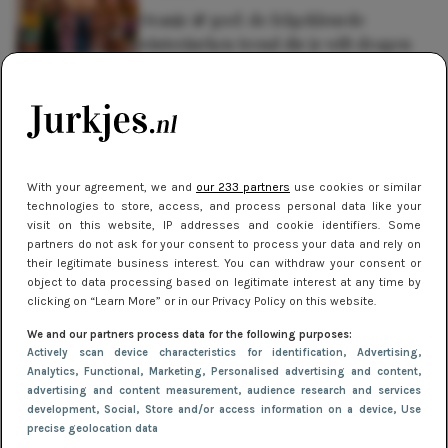
Oranje & geel: de felgekleurde
winterjurken trend die je wilt dragen
NIEUWS
Hoe herenjassen door de jaren heen
zijn geëvolueerd volgens de laatste
trends
With your agreement, we and
our 233 partners
use cookies or similar
technologies to store, access, and process personal data like your
NIEUWS
visit on this website, IP addresses and cookie identifiers. Some
Gladde benen onder je jurk: ontharen
partners do not ask for your consent to process your data and rely on
their legitimate business interest. You can withdraw your consent or
op jouw manier
object to data processing based on legitimate interest at any time by
clicking on “Learn More” or in our Privacy Policy on this website.
We and our partners process data for the following purposes:
Actively scan device characteristics for identification
, Advertising
,
Analytics
, Functional
, Marketing
, Personalised advertising and content,
advertising and content measurement, audience research and services
development
, Social
, Store and/or access information on a device
, Use
precise geolocation data