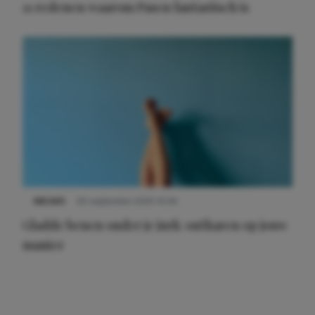
11 redenen waarom Pasen fantastisch is
NIEUWS
30 september 2025 13:59
Gladde benen onder je jurk: ontharen op jouw
manier