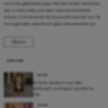
rok en een getailleerd jasje. Met wat minder versiersels
dan in India, maar juist weer meer (verschillende)
kleuren. In Korea wordt de trouwoutfit speciaal voor de
bruid gemaakt, waardoor er geen twee hetzelfde zijn.
Delen
Lees ook
NIEUWS
De beste sneakers voor elke
jurklengte: zo draag je sportief en
chic
NIEUWS