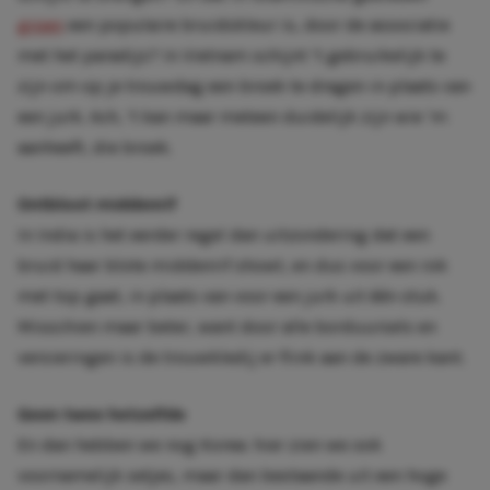
groen
een populaire bruidskleur is, door de associatie
met het paradijs? In Vietnam schijnt ‘t gebruikelijk te
zijn om op je trouwdag een broek te dragen in plaats van
een jurk. Ach, ‘t kan maar meteen duidelijk zijn wie ‘m
aanheeft, die broek.
Ontbloot middenrif
In India is het eerder regel dan uitzondering dat een
bruid haar blote middenrif showt, en dus voor een rok
met top gaat, in plaats van voor een jurk uit één stuk.
Misschien maar beter, want door alle borduursels en
versieringen is de trouwkledij er flink aan de zware kant.
Geen twee hetzelfde
En dan hebben we nog Korea: hier zien we ook
voornamelijk setjes, maar dan bestaande uit een hoge