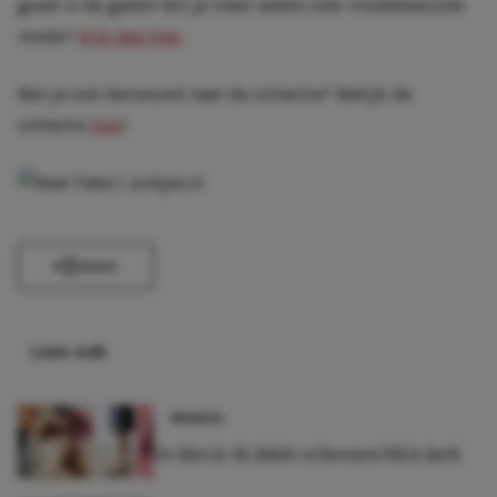
goed in de gaten! Wil je meer weten over modebewuste
mode?
Klik dan hier.
Ben je ook benieuwd naar de collectie? Bekijk de
collectie
hier
!
Delen
Lees ook
MERKEN
Zo kies je de juiste schoenen bij je jurk