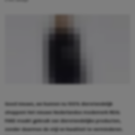
2 min. leestijd
Goed nieuws, we kunnen nu 100% diervriendelijk
shoppen! Het nieuwe Nederlandse modemerk REAL
FAKE maakt gebruik van diervriendelijke producten,
zonder daarmee de stijl en kwaliteit te verminderen.