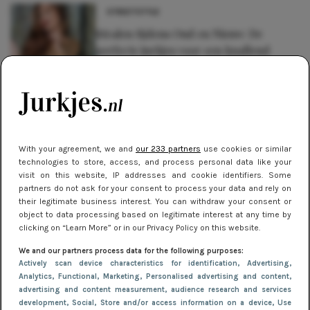
STREETSTYLE
Stralen tijdens Oud en Nieuw: De
perfecte jurkjes voor een knallend
begin van het nieuwe jaar!
TIPS
Zó draag je jurkjes met panty in de
herfst en winter
With your agreement, we and
our 233 partners
use cookies or similar
technologies to store, access, and process personal data like your
TIPS
visit on this website, IP addresses and cookie identifiers. Some
Waarom burgundy dé trendkleur is
partners do not ask for your consent to process your data and rely on
their legitimate business interest. You can withdraw your consent or
voor jurkjes dit najaar
object to data processing based on legitimate interest at any time by
clicking on “Learn More” or in our Privacy Policy on this website.
We and our partners process data for the following purposes:
Actively scan device characteristics for identification
, Advertising
,
Analytics
, Functional
, Marketing
, Personalised advertising and content,
advertising and content measurement, audience research and services
development
, Social
, Store and/or access information on a device
, Use