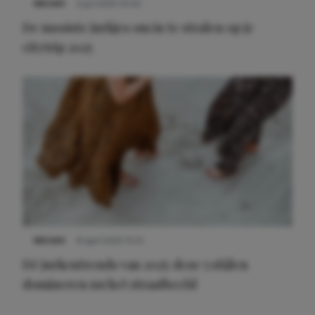
NIEUWS
3 juli 2025 10:03
De mooiste jurkjes om in te stralen op je
citytrip 2025
NIEUWS
8 april 2025 15:51
Dé jurkentrends van 2025: deze 5 stijlen
domineren nu het straatbeeld