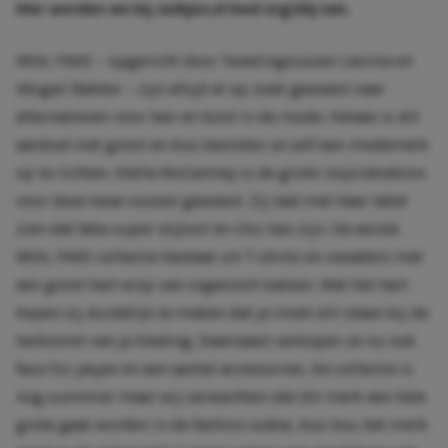
Hier worden we bij Jurkjes.nl heel erg blij van.
REAL FAKE – opgericht door Tweelingzussen Lavinia en
Abigail Bakker – zijn altijd al op zoek geweest naar
alternatieven voor leer en bont in de mode. Helaas is dit
aanbod niet groot en dus besloten ze zelf een modemerk
op te richten. Stella McCartney is de grote inspiratiebron
voor deze twee zussen geweest. Zij laat met haar label
zien dat fake super stijlvol en chic kan zijn. De eerste
REAL FAKE collectie bestaat uit T-shirts en sweaters met
een groot hart erop van organisch katoen. Met het hart
hopen zij duidelijk te maken dat je moet stil staan bij de
herkomst van je kleding. Daarnaast verkopen ze nu ook
faux fur jasjes en een aantal accessoires. De collectie is
nog summier maar wij verwachten dat dit merk een hele
grote gaat worden in de fashion scène, dus hou het merk