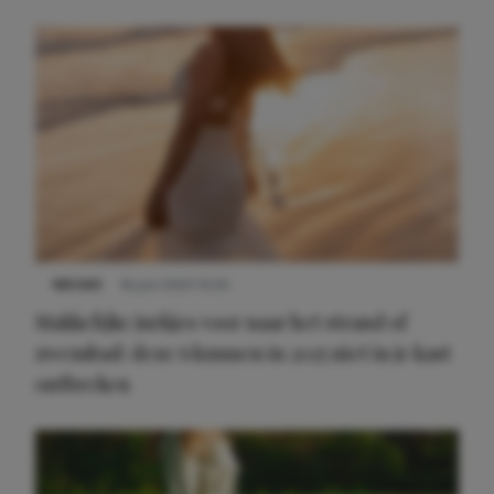
Meest gelezen
NIEUWS
16 juni 2025 13:20
Makkelijke jurkjes voor naar het strand of
zwembad: deze 6 kunnen in 2025 niet in je kast
ontbreken