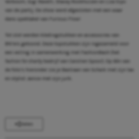
Verboom, Gigi Ravelli, Stacey Rookhuizen en Liza Sips
van de partij. De show werd afgesloten met een waar
dans spektakel van Furious Flow!
Tot slot werden kledingstukken en accessoires van
BN’ers getoond. Deze topstukken zijn ingezameld voor
een veiling in samenwerking met FashionBash (het
fashion for charity
bedrijf van Carolien Spoor). Op één van
de foto’s hieronder zie je Bastiaan van Schaik met zijn tas
en stylist Janice met zijn jurk.
Delen