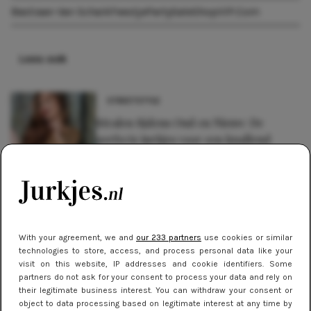
Bastiaan Van Schaik
Feestje
Party
Sale
ShopVIP.com
Lees ook
STREETSTYLE
Stralen tijdens Oud en Nieuw: De
perfecte jurkjes voor een knallend
begin van het nieuwe jaar!
TRENDS
7 betoverende kerstjurkjes om te
schitteren bij het familiekerstdiner
With your agreement, we and
our 233 partners
use cookies or similar
technologies to store, access, and process personal data like your
NIEUWS
visit on this website, IP addresses and cookie identifiers. Some
partners do not ask for your consent to process your data and rely on
Amsterdam Fashion Week:
their legitimate business interest. You can withdraw your consent or
Nederlands talent in de
object to data processing based on legitimate interest at any time by