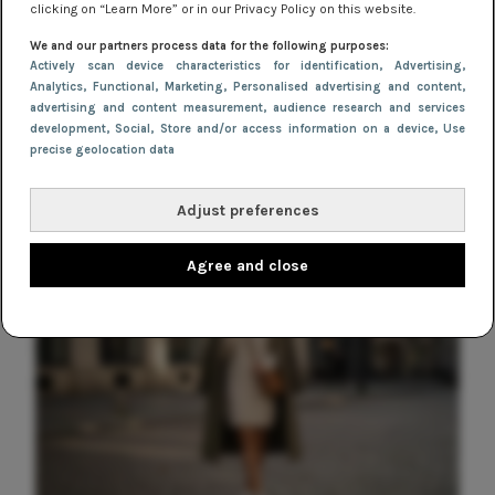
schijnwerpers
clicking on “Learn More” or in our Privacy Policy on this website.
We and our partners process data for the following purposes:
TRENDS
Actively scan device characteristics for identification
, Advertising
,
Feestjurken: de mooiste jurken voor
Analytics
, Functional
, Marketing
, Personalised advertising and content,
advertising and content measurement, audience research and services
de Kerstdagen en Oudejaarsavond
development
, Social
, Store and/or access information on a device
, Use
precise geolocation data
Adjust preferences
Agree and close