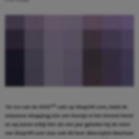
2 min. leestijd
ste
Ter ere van de 1000
sale op ShopVIP.com, hield de
exlusieve shopping site een feestje in het Amstel Hotel
en wij waren erbij! Net als vier jaar geleden bij de start
van ShopVIP.com was ook dit keer überstylist Bastiaan