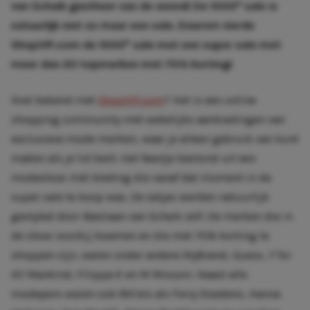
e
van Schaik gastheer van de avond! De 1000
sale is
natuurlijk niet zo maar een sale. Daarom vierde
e
ShopVIP.com de 1000
sale met een super sale met
meer dan 20 topmerken met 70% korting!
Niet bekend met
ShopVIP.com
? Het is een online
shopping community met wekelijks aanbiedingen van
exclusieve mode merken, waar je alleen gebruik van kunt
maken als je lid bent. Het feestje bestond uit een
modeshow met kleding die vanaf dat moment in de
super sale te koop was. De setjes werden natuurlijk
gestyled door Bastiaan van Schaik zelf. De merken die in
de show voorbij kwamen en die met 70% korting te
shoppen zijn, waren onder andere MyBrand, Guess, 7 for
All Mankind, Filippa K en M Missoni. Naast alle
modepers waren ook BN’ers als Ferry Doedens, Hanna