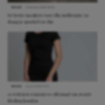
NIEUWS
9 februari 2026 08:46
De beste sneakers voor elke jurklengte: zo
draag je sportief en chic
NIEUWS
22 juni 2026 14:22
10 redenen waarom we allemaal van zwarte
kleding houden