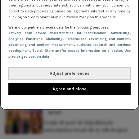
their legitimate business interest. You can withdraw your consent or
Foto’s: Lindsey Blok
object to data processing based on legitimate interest at any time by
clicking on “Learn More” or in our Privacy Policy on this website.
We and our partners process data for the following purposes:
Delen
Actively scan device characteristics for identification
, Advertising
,
Analytics
, Functional
, Marketing
, Personalised advertising and content,
advertising and content measurement, audience research and services
development
, Social
, Store and/or access information on a device
, Use
Lees ook
precise geolocation data
Adjust preferences
NIEUWS
De beste sneakers voor elke
Agree and close
jurklengte: zo draag je sportief en
chic
NIEUWS
Oranje & geel: de felgekleurde
winterjurken trend die je wilt dragen