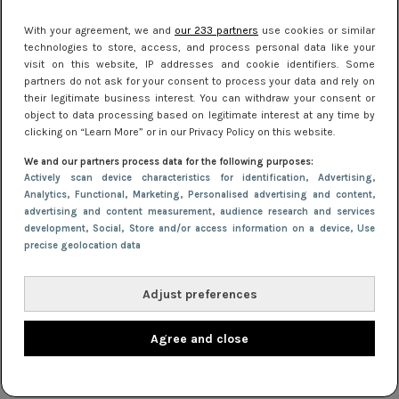
De beste sneakers voor elke
jurklengte: zo draag je sportief en
With your agreement, we and
our 233 partners
use cookies or similar
technologies to store, access, and process personal data like your
chic
visit on this website, IP addresses and cookie identifiers. Some
partners do not ask for your consent to process your data and rely on
NIEUWS
their legitimate business interest. You can withdraw your consent or
object to data processing based on legitimate interest at any time by
Oranje & geel: de felgekleurde
clicking on “Learn More” or in our Privacy Policy on this website.
winterjurken trend die je wilt dragen
We and our partners process data for the following purposes:
Actively scan device characteristics for identification
, Advertising
,
NIEUWS
Analytics
, Functional
, Marketing
, Personalised advertising and content,
Hoe herenjassen door de jaren heen
advertising and content measurement, audience research and services
zijn geëvolueerd volgens de laatste
development
, Social
, Store and/or access information on a device
, Use
precise geolocation data
trends
Adjust preferences
NIEUWS
Gladde benen onder je jurk: ontharen
Agree and close
op jouw manier