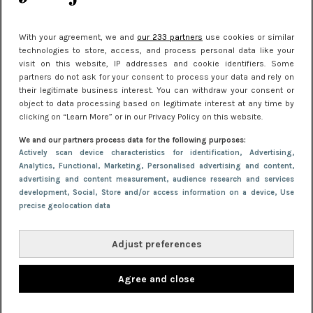
With your agreement, we and
our 233 partners
use cookies or similar
technologies to store, access, and process personal data like your
visit on this website, IP addresses and cookie identifiers. Some
partners do not ask for your consent to process your data and rely on
their legitimate business interest. You can withdraw your consent or
object to data processing based on legitimate interest at any time by
clicking on “Learn More” or in our Privacy Policy on this website.
We and our partners process data for the following purposes:
Actively scan device characteristics for identification
, Advertising
,
Analytics
, Functional
, Marketing
, Personalised advertising and content,
advertising and content measurement, audience research and services
development
, Social
, Store and/or access information on a device
, Use
precise geolocation data
Adjust preferences
NIEUWS
9 februari 2026 08:46
De beste sneakers voor elke jurklengte: zo
Agree and close
draag je sportief en chic